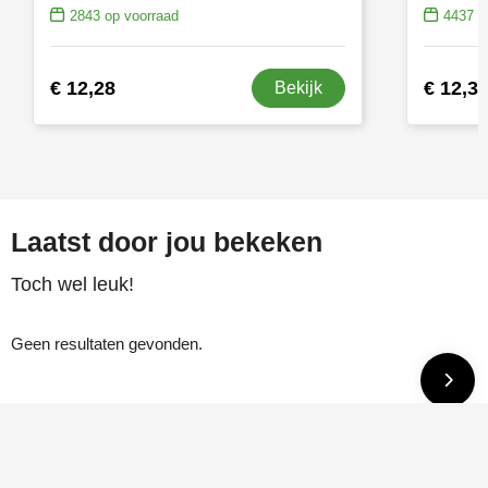
2843
op voorraad
4437
op
€ 12,28
€ 12,3
Bekijk
Laatst door jou bekeken
Toch wel leuk!
Geen resultaten gevonden.