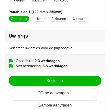
4
5
Full colour
NoStress
Pouch side 1 (100 mm x 250mm)
Ocean Bottle
Onbedrukt
1
2
3
4
5
Full colour
Orrefors
Uw prijs
Pouch side 2 (100 mm x 250mm)
Parker pennen
Onbedrukt
1
2
3
Selecteer uw opties voor de prijsopgave.
Peekay
4
5
Full colour
Philips
Onbedrukt:
2-3 werkdagen
Met bedrukking:
5-8 werkdagen
Retulp
Bestellen
Senator
Offerte aanvragen
Skross
Sample aanvragen
Sophie Muval