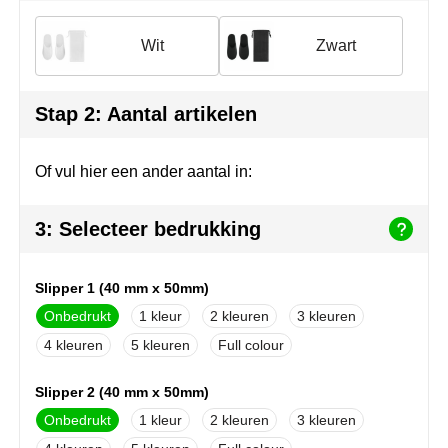
Join the pipe
Sportkleding
Wit
Zwart
Kambukka
Tassen
Lipton
Veiligheid, auto & fiets
Stap 2: Aantal artikelen
MagLite
Vrije tijd, spellen & outdoor
Of vul hier een ander aantal in:
Marksman
Werkkleding & bedrijfskleding
3: Selecteer bedrukking
Marvin's
Mentos
Slipper 1 (40 mm x 50mm)
Onbedrukt
1
2
3
Mepal
4
5
Full colour
MiniMAX
Slipper 2 (40 mm x 50mm)
Moleskine
Onbedrukt
1
2
3