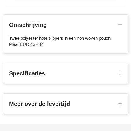
Stanley
Stilolinea
Omschrijving
STORMaxi
Twee polyester hotelslippers in een non woven pouch.
Maat EUR 43 - 44.
Swiss Peak
TACX
Specificaties
The One Towelling
Victorinox
Vinga
Meer over de levertijd
Waterman