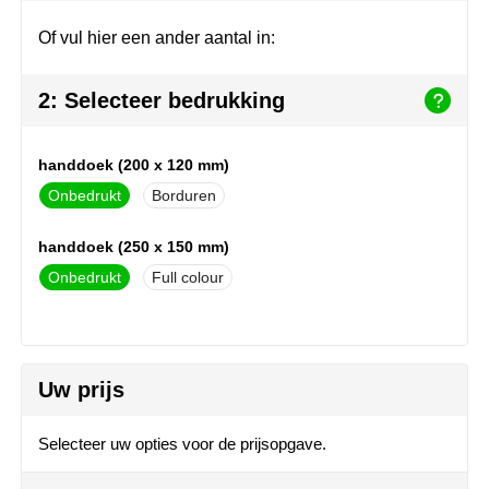
Join the pipe
Sportkleding
Of vul hier een ander aantal in:
Kambukka
Tassen
2: Selecteer bedrukking
Lipton
Veiligheid, auto & fiets
MagLite
Vrije tijd, spellen & outdoor
handdoek (200 x 120 mm)
Onbedrukt
Borduren
Marksman
Werkkleding & bedrijfskleding
handdoek (250 x 150 mm)
Marvin's
Onbedrukt
Full colour
Mentos
Mepal
Uw prijs
MiniMAX
Selecteer uw opties voor de prijsopgave.
Moleskine