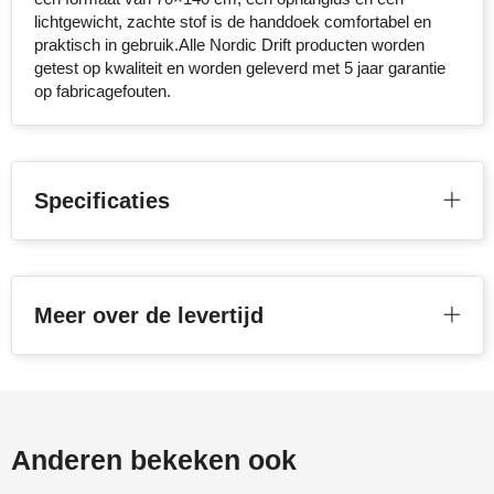
lichtgewicht, zachte stof is de handdoek comfortabel en
Stanley
praktisch in gebruik.Alle Nordic Drift producten worden
getest op kwaliteit en worden geleverd met 5 jaar garantie
Stilolinea
op fabricagefouten.
STORMaxi
Swiss Peak
Specificaties
TACX
The One Towelling
Meer over de levertijd
Victorinox
Vinga
Waterman
Anderen bekeken ook