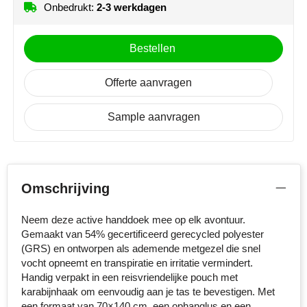
Onbedrukt:
2-3 werkdagen
NoStress
Ocean Bottle
Bestellen
Orrefors
Offerte aanvragen
Parker pennen
Sample aanvragen
Peekay
Philips
Omschrijving
Retulp
Neem deze active handdoek mee op elk avontuur.
Senator
Gemaakt van 54% gecertificeerd gerecycled polyester
(GRS) en ontworpen als ademende metgezel die snel
vocht opneemt en transpiratie en irritatie vermindert.
Skross
Handig verpakt in een reisvriendelijke pouch met
karabijnhaak om eenvoudig aan je tas te bevestigen. Met
Sophie Muval
een formaat van 70×140 cm, een ophanglus en een