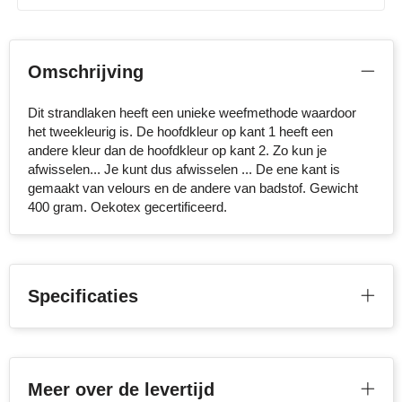
NoStress
Ocean Bottle
Omschrijving
Orrefors
Dit strandlaken heeft een unieke weefmethode waardoor
het tweekleurig is. De hoofdkleur op kant 1 heeft een
Parker pennen
andere kleur dan de hoofdkleur op kant 2. Zo kun je
afwisselen... Je kunt dus afwisselen ... De ene kant is
Peekay
gemaakt van velours en de andere van badstof. Gewicht
400 gram. Oekotex gecertificeerd.
Philips
Retulp
Specificaties
Senator
Skross
Sophie Muval
Meer over de levertijd