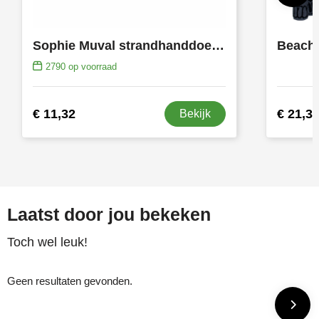
Sophie Muval strandhanddoek gerecycled 180x100 cm, 450 gr/m²
Beach 
2790
op voorraad
€ 11,32
€ 21,3
Bekijk
Laatst door jou bekeken
Toch wel leuk!
Geen resultaten gevonden.