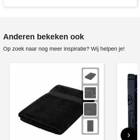
Stanley
Stilolinea
Anderen bekeken ook
STORMaxi
Op zoek naar nog meer inspiratie? Wij helpen je!
Swiss Peak
TACX
The One Towelling
Victorinox
Vinga
Waterman