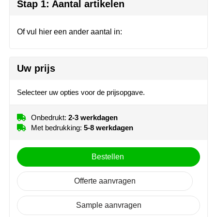
Join the pipe
Sportkleding
Stap 1: Aantal artikelen
Kambukka
Tassen
Of vul hier een ander aantal in:
Lipton
Veiligheid, auto & fiets
Uw prijs
MagLite
Vrije tijd, spellen & outdoor
Marksman
Werkkleding & bedrijfskleding
Selecteer uw opties voor de prijsopgave.
Marvin's
Onbedrukt:
2-3 werkdagen
Met bedrukking:
5-8 werkdagen
Mentos
Bestellen
Mepal
MiniMAX
Offerte aanvragen
Moleskine
Sample aanvragen