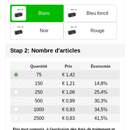
Join the pipe
Vêtements de sport
Blanc
Bleu foncé
Kambukka
Sacs
Lipton
Sécurité, voiture & vélo
Noir
Rouge
MagLite
Loisirs, jeux & plein air
Stap 2: Nombre d'articles
Marksman
Vêtements de travail
Quantité
Prix
Économie
Marvin's
75
€ 1,42
Mentos
150
€ 1,21
14,8%
250
€ 1,06
25,4%
Mepal
500
€ 0,99
30,3%
MiniMAX
1000
€ 0,93
34,5%
2500
€ 0,83
41,5%
Moleskine
Prix tout compris, à l'exclusion des frais de traitement et