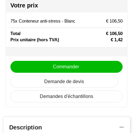
Votre prix
Stanley
75x Conteneur anti-stress - Blanc
€ 106,50
Stilolinea
Total
€ 106,50
STORMaxi
Prix unitaire
(hors TVA)
€ 1,42
Swiss Peak
TACX
Commander
The One Towelling
Demande de devis
Victorinox
Demandes d'échantillons
Vinga
Waterman
Description