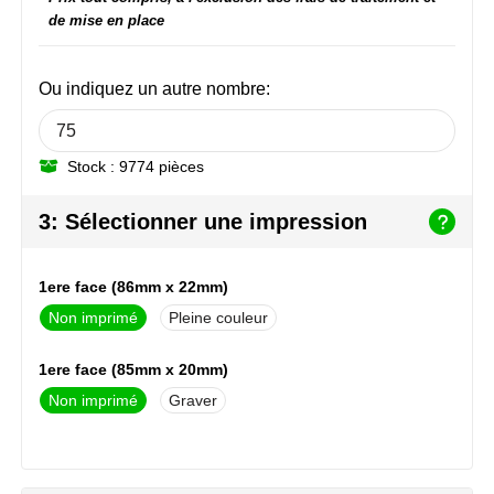
NoStress
de mise en place
Ocean Bottle
Ou indiquez un autre nombre:
Orrefors
Stock : 9774 pièces
Parker pennen
3: Sélectionner une impression
Peekay
Philips
1ere face (86mm x 22mm)
Non imprimé
Pleine couleur
Retulp
1ere face (85mm x 20mm)
Senator
Non imprimé
Graver
Skross
Sophie Muval