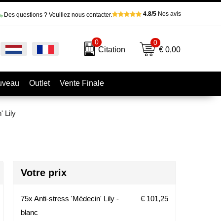
4.8/5
Nos avis
Des questions ? Veuillez nous contacter.
0
0
€ 0,00
Citation
uveau
Outlet
Vente Finale
' Lily
Votre prix
75x Anti-stress 'Médecin' Lily -
€ 101,25
blanc