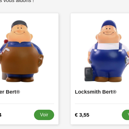
s vous aidons !
er Bert®
Locksmith Bert®
4
€ 3,55
Voir