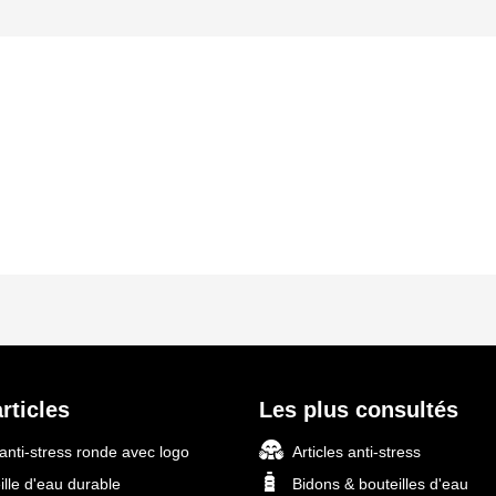
s
rticles
Les plus consultés
 anti-stress ronde avec logo
Articles anti-stress
ille d'eau durable
Bidons & bouteilles d'eau