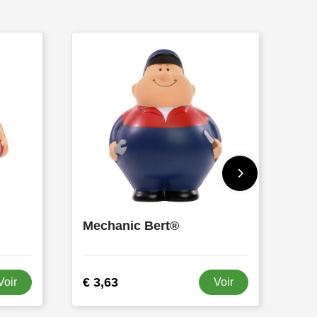
Mechanic Bert®
€ 3,63
Voir
Voir