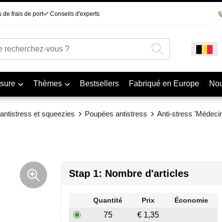
 de frais de port
Conseils d'experts
sure
Thèmes
Bestsellers
Fabriqué en Europe
No
 antistress et squeezies
Poupées antistress
Anti-stress 'Médecin
Stap 1: Nombre d'articles
Quantité
Prix
Économie
75
€ 1,35