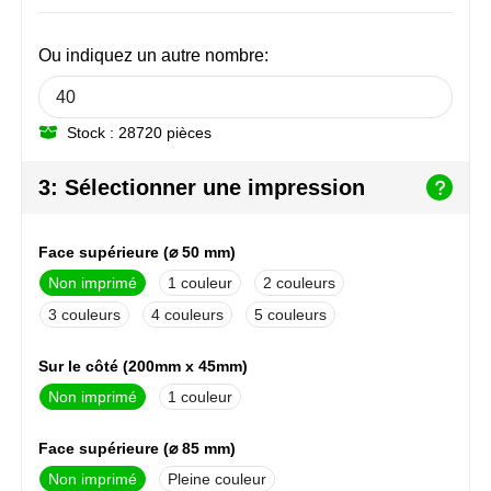
NoStress
Ou indiquez un autre nombre:
Ocean Bottle
Orrefors
Stock : 28720 pièces
Parker pennen
3: Sélectionner une impression
Peekay
Face supérieure (⌀ 50 mm)
Philips
Non imprimé
1
2
3
4
5
Retulp
Sur le côté (200mm x 45mm)
Senator
Non imprimé
1
Skross
Face supérieure (⌀ 85 mm)
Sophie Muval
Non imprimé
Pleine couleur