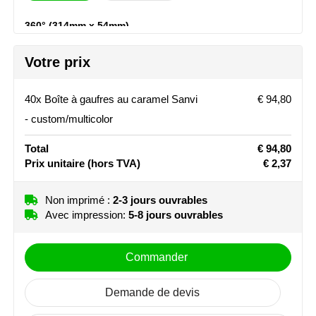
Stanley
360° (314mm x 54mm)
Non imprimé
Pleine couleur
Stilolinea
Votre prix
STORMaxi
40x Boîte à gaufres au caramel Sanvi
€ 94,80
Swiss Peak
- custom/multicolor
Total
€ 94,80
TACX
Prix unitaire
(hors TVA)
€ 2,37
The One Towelling
Non imprimé :
2-3 jours ouvrables
Victorinox
Avec impression:
5-8 jours ouvrables
Vinga
Commander
Waterman
Demande de devis