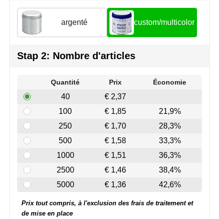
Join the pipe
Vêtements de sport
argenté
custom/multicolor
Kambukka
Sacs
Lipton
Sécurité, voiture & vélo
Stap 2: Nombre d'articles
MagLite
Loisirs, jeux & plein air
Quantité
Prix
Économie
Marksman
Vêtements de travail
40
€ 2,37
100
€ 1,85
21,9%
Marvin's
250
€ 1,70
28,3%
Mentos
500
€ 1,58
33,3%
1000
€ 1,51
36,3%
Mepal
2500
€ 1,46
38,4%
MiniMAX
5000
€ 1,36
42,6%
Prix tout compris, à l'exclusion des frais de traitement et
Moleskine
de mise en place