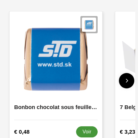
Bonbon chocolat sous feuille dorée avec quadrichromie sur bande papier, env. 17 gr.
€ 0,48
€ 3,23
Voir