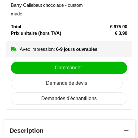
NoStress
Barry Callebaut chocolade - custom
made
Ocean Bottle
Total
€ 975,00
Prix unitaire
(hors TVA)
€ 3,90
Orrefors
Parker pennen
Avec impression:
6-9 jours ouvrables
Peekay
Commander
Philips
Demande de devis
Retulp
Demandes d'échantillons
Senator
Skross
Description
Sophie Muval