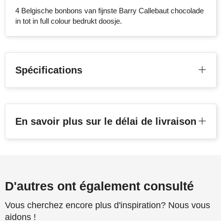
4 Belgische bonbons van fijnste Barry Callebaut chocolade
Stanley
in tot in full colour bedrukt doosje.
Stilolinea
STORMaxi
Spécifications
Swiss Peak
TACX
En savoir plus sur le délai de livraison
The One Towelling
Victorinox
Vinga
D'autres ont également consulté
Waterman
Vous cherchez encore plus d'inspiration? Nous vous
aidons !