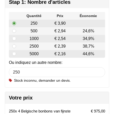
Join the pipe
Vêtements de sport
Stap 1: Nombre d'articles
Kambukka
Sacs
Quantité
Prix
Économie
250
€ 3,90
Lipton
Sécurité, voiture & vélo
500
€ 2,94
24,6%
MagLite
Loisirs, jeux & plein air
1000
€ 2,54
34,9%
2500
€ 2,39
38,7%
Marksman
Vêtements de travail
5000
€ 2,16
44,6%
Marvin's
Ou indiquez un autre nombre:
Mentos
Stock inconnu, demander un devis.
Mepal
MiniMAX
Votre prix
Moleskine
250x 4 Belgische bonbons van fijnste
€ 975,00