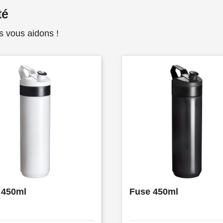
té
s vous aidons !
 450ml
Fuse 450ml