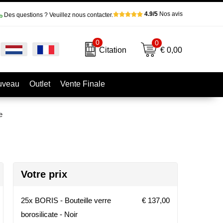
4.9/5
Nos avis
Des questions ? Veuillez nous contacter.
0
0
€ 0,00
Citation
uveau
Outlet
Vente Finale
e
Votre prix
25x BORIS - Bouteille verre
€ 137,00
borosilicate - Noir