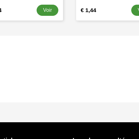
4
€ 1,44
Voir
s