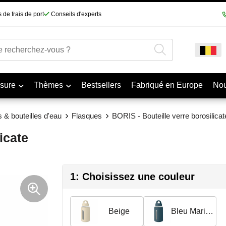
 de frais de port
Conseils d'experts
sure
Thèmes
Bestsellers
Fabriqué en Europe
No
 & bouteilles d'eau
Flasques
BORIS - Bouteille verre borosilicat
icate
1: Choisissez une couleur
Beige
Bleu Marine