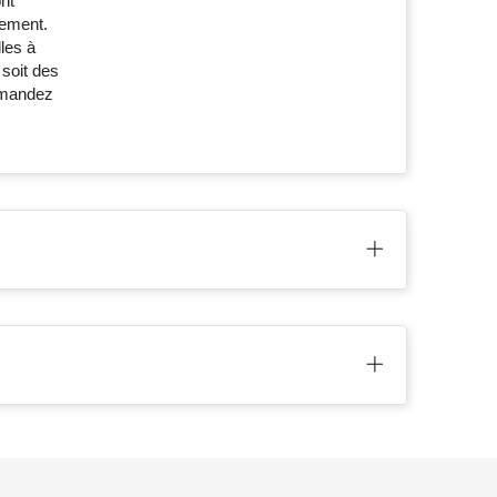
nt
cement.
les à
 soit des
ommandez