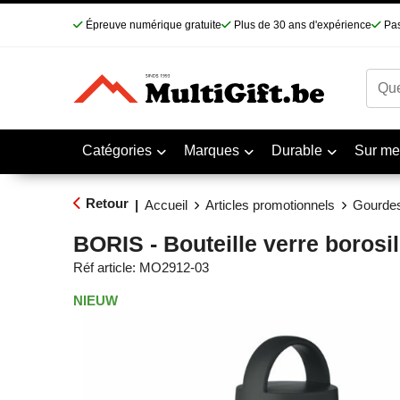
Épreuve numérique gratuite
Plus de 30 ans d'expérience
Pas
Catégories
Marques
Durable
Sur me
Retour
|
Accueil
Articles promotionnels
Gourdes
BORIS - Bouteille verre borosil
Réf article:
MO2912-03
NIEUW