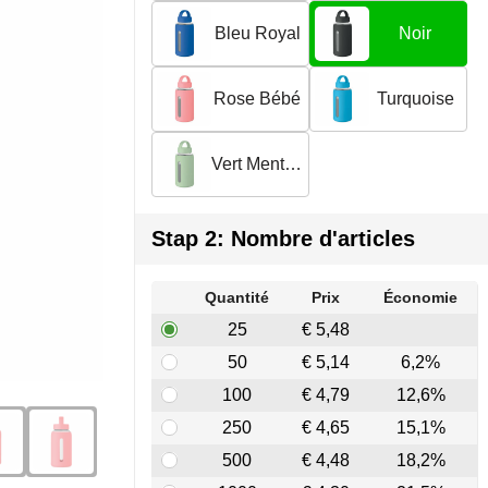
Bleu Royal
Noir
Rose Bébé
Turquoise
Vert Menthe
Stap 2: Nombre d'articles
Quantité
Prix
Économie
25
€ 5,48
50
€ 5,14
6,2%
100
€ 4,79
12,6%
250
€ 4,65
15,1%
500
€ 4,48
18,2%