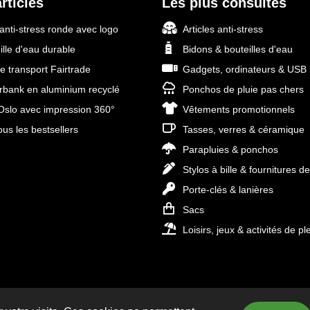
rticles
Les plus consultés
 anti-stress ronde avec logo
Articles anti-stress
ille d'eau durable
Bidons & bouteilles d'eau
e transport Fairtrade
Gadgets, ordinateurs & USB
bank en aluminium recyclé
Ponchos de pluie pas chers
slo avec impression 360°
Vêtements promotionnels
ous les bestsellers
Tasses, verres & céramique
Parapluies & ponchos
Stylos à bille & fournitures d
Porte-clés & lanières
Sacs
Loisirs, jeux & activités de ple