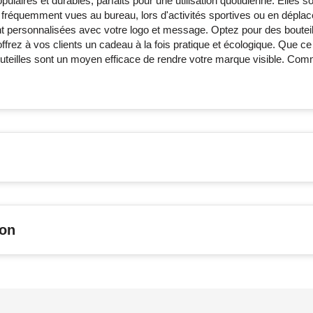
ulaires et durables, parfaits pour une utilisation quotidienne. Elles so
 fréquemment vues au bureau, lors d'activités sportives ou en dépla
ent personnalisées avec votre logo et message. Optez pour des bouteil
frez à vos clients un cadeau à la fois pratique et écologique. Que ce
outeilles sont un moyen efficace de rendre votre marque visible. C
son