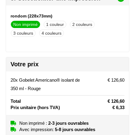
Stanley
rondom (228x73mm)
Stilolinea
Non imprimé
1
2
3
4
STORMaxi
Swiss Peak
Votre prix
TACX
The One Towelling
20x Gobelet Americano® isolant de
€ 126,60
350 ml - Rouge
Victorinox
Total
€ 126,60
Vinga
Prix unitaire
(hors TVA)
€ 6,33
Waterman
Non imprimé :
2-3 jours ouvrables
Avec impression:
5-8 jours ouvrables