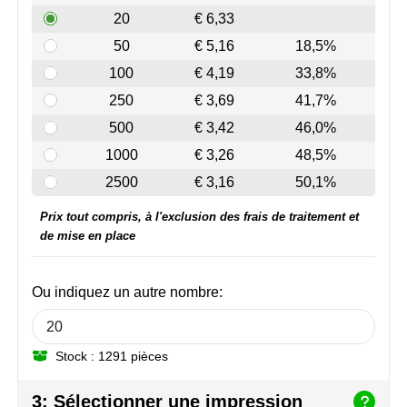
NoStress
20
€ 6,33
50
€ 5,16
18,5%
Ocean Bottle
100
€ 4,19
33,8%
Orrefors
250
€ 3,69
41,7%
500
€ 3,42
46,0%
Parker pennen
1000
€ 3,26
48,5%
Peekay
2500
€ 3,16
50,1%
Prix tout compris, à l'exclusion des frais de traitement et
Philips
de mise en place
Retulp
Ou indiquez un autre nombre:
Senator
Skross
Stock : 1291 pièces
Sophie Muval
3: Sélectionner une impression