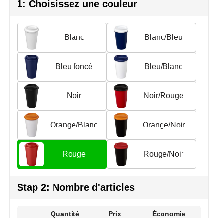
Join the pipe
Vêtements de sport
1: Choisissez une couleur
Kambukka
Sacs
Blanc
Blanc/Bleu
Lipton
Sécurité, voiture & vélo
Bleu foncé
Bleu/Blanc
MagLite
Loisirs, jeux & plein air
Marksman
Vêtements de travail
Noir
Noir/Rouge
Marvin's
Orange/Blanc
Orange/Noir
Mentos
Rouge
Rouge/Noir
Mepal
MiniMAX
Stap 2: Nombre d'articles
Moleskine
Quantité
Prix
Économie