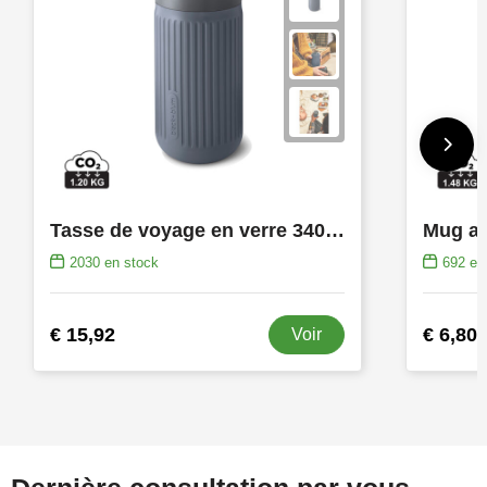
Tasse de voyage en verre 340ML Black+Blum
Mug ant
2030
en stock
692
en 
€ 15,92
€ 6,80
Voir