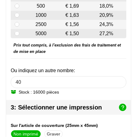
NoStress
500
€ 1,69
18,0%
1000
€ 1,63
20,9%
Ocean Bottle
2500
€ 1,56
24,3%
Orrefors
5000
€ 1,50
27,2%
Prix tout compris, à l'exclusion des frais de traitement et
Parker pennen
de mise en place
Peekay
Ou indiquez un autre nombre:
Philips
Retulp
Stock : 16000 pièces
Senator
3: Sélectionner une impression
Skross
Sur l'article de couverture (25mm x 45mm)
Sophie Muval
Non imprimé
Graver