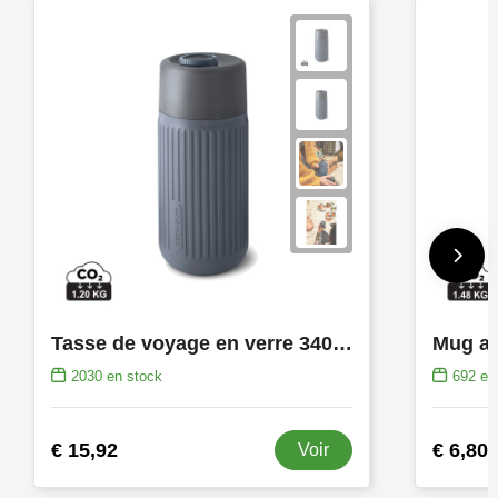
Tasse de voyage en verre 340ML Black+Blum
Mug ant
2030
en stock
692
en 
€ 15,92
€ 6,80
Voir