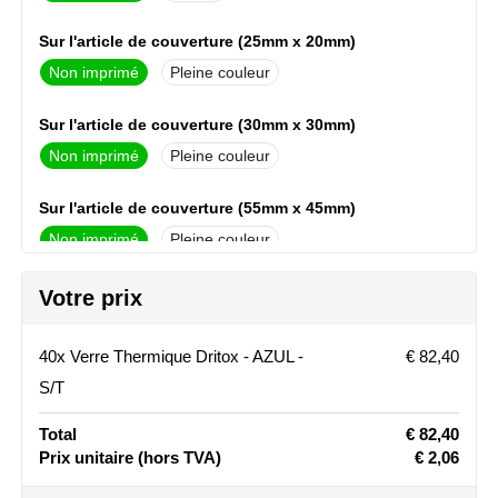
Stanley
Sur l'article de couverture (25mm x 20mm)
Non imprimé
Pleine couleur
Stilolinea
Sur l'article de couverture (30mm x 30mm)
STORMaxi
Non imprimé
Pleine couleur
Swiss Peak
Sur l'article de couverture (55mm x 45mm)
TACX
Non imprimé
Pleine couleur
The One Towelling
A propos de verre (110mm x 45mm)
Votre prix
Non imprimé
Pleine couleur
Victorinox
40x Verre Thermique Dritox - AZUL -
€ 82,40
A propos de verre (180mm x 45mm)
S/T
Vinga
Non imprimé
1
Pleine couleur
Total
€ 82,40
Waterman
Prix unitaire
(hors TVA)
€ 2,06