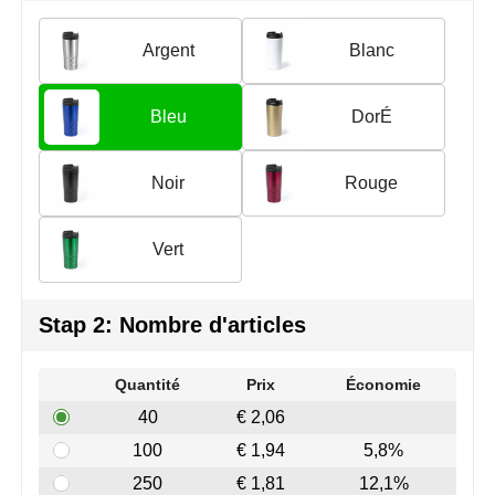
Join the pipe
Vêtements de sport
Argent
Blanc
Kambukka
Sacs
Lipton
Sécurité, voiture & vélo
Bleu
DorÉ
MagLite
Loisirs, jeux & plein air
Noir
Rouge
Marksman
Vêtements de travail
Vert
Marvin's
Mentos
Stap 2: Nombre d'articles
Mepal
Quantité
Prix
Économie
MiniMAX
40
€ 2,06
100
€ 1,94
5,8%
Moleskine
250
€ 1,81
12,1%