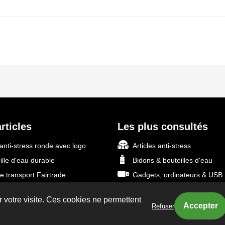
rticles
Les plus consultés
 anti-stress ronde avec logo
Articles anti-stress
ille d'eau durable
Bidons & bouteilles d'eau
e transport Fairtrade
Gadgets, ordinateurs & USB
bank en aluminium recyclé
Ponchos de pluie pas chers
r votre visite. Ces cookies ne permettent
slo avec impression 360°
Vêtements promotionnels
Refuser
ous les bestsellers
Tasses, verres & céramique