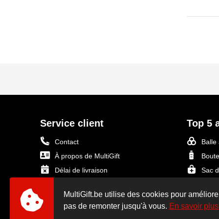
Service client
Top 5 a
Contact
Balle
À propos de MultiGift
Boute
Délai de livraison
Sac d
Expédition & Livraison
Power
MultiGift.be utilise des cookies pour améliore
Fournir le logo pour l'impression
Mug O
pas de remonter jusqu'à vous.
En savoir plus
Informations de paiement
Voir t