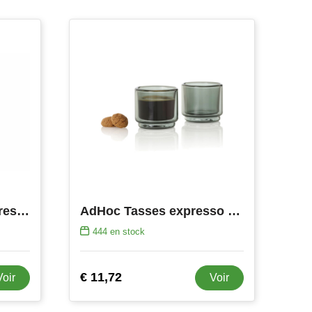
Sagaform Tasse à espresso Coffee & More 4 pièces 100ml
AdHoc Tasses expresso 45ml Impact, lot de 2
444
en stock
€ 11,72
Voir
Voir