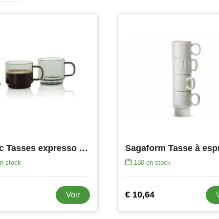
AdHoc Tasses expresso 70ml Impact, lot de 2
n stock
180
en stock
€ 10,64
Voir