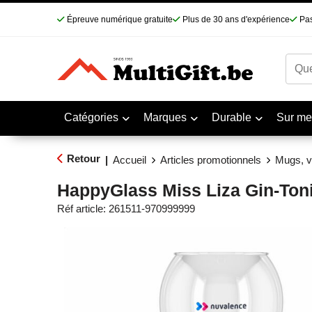
Épreuve numérique gratuite
Plus de 30 ans d'expérience
Pas
Catégories
Marques
Durable
Sur me
Retour
|
Accueil
Articles promotionnels
Mugs, v
HappyGlass Miss Liza Gin-Toni
Réf article:
261511-970999999