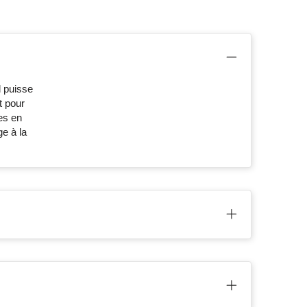
l puisse
t pour
es en
e à la