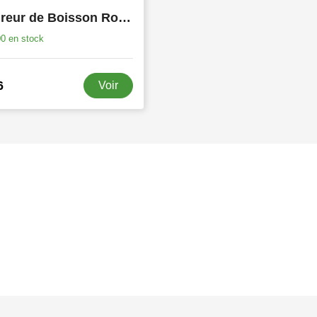
Mesureur de Boisson Roley
00
en stock
6
Voir
s