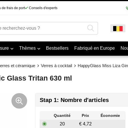
 de frais de port
Conseils d'experts
sure
Thèmes
Bestsellers
Fabriqué en Europe
No
erres et céramique
Verres à cocktail
HappyGlass Miss Liza Gin-
c Glass Tritan 630 ml
Stap 1: Nombre d'articles
Quantité
Prix
Économie
20
€ 4,72