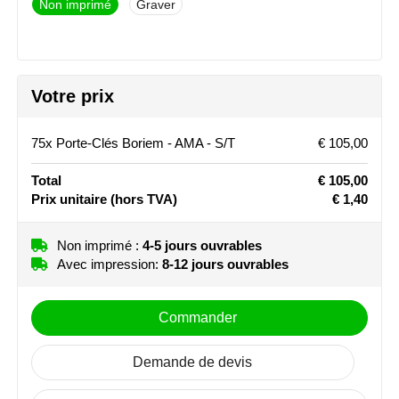
Non imprimé
Graver
Stanley
Stilolinea
Votre prix
STORMaxi
75x Porte-Clés Boriem - AMA - S/T
€ 105,00
Swiss Peak
Total
€ 105,00
TACX
Prix unitaire
(hors TVA)
€ 1,40
The One Towelling
Non imprimé :
4-5 jours ouvrables
Avec impression:
8-12 jours ouvrables
Victorinox
Vinga
Commander
Waterman
Demande de devis