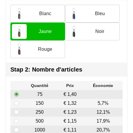
Join the pipe
Vêtements de sport
Blanc
Bleu
Kambukka
Sacs
Lipton
Sécurité, voiture & vélo
Jaune
Noir
MagLite
Loisirs, jeux & plein air
Rouge
Marksman
Vêtements de travail
Stap 2: Nombre d'articles
Marvin's
Mentos
Quantité
Prix
Économie
75
€ 1,40
Mepal
150
€ 1,32
5,7%
MiniMAX
250
€ 1,23
12,1%
500
€ 1,15
17,9%
Moleskine
1000
€ 1,11
20,7%