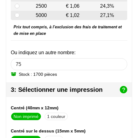
NoStress
2500
€ 1,06
24,3%
5000
€ 1,02
27,1%
Ocean Bottle
Prix tout compris, à l'exclusion des frais de traitement et
Orrefors
de mise en place
Parker pennen
Ou indiquez un autre nombre:
Peekay
Stock : 1700 pièces
Philips
3: Sélectionner une impression
Retulp
Senator
Centré (40mm x 12mm)
Non imprimé
1
Skross
Centré sur le dessus (15mm x 5mm)
Sophie Muval