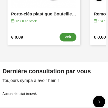
Porte-clés plastique Bouteille SALE
Remove
12300
en stock
1847
e
€ 0,09
€ 0,60
Voir
Dernière consultation par vous
Toujours sympa à avoir hein !
Aucun résultat trouvé.