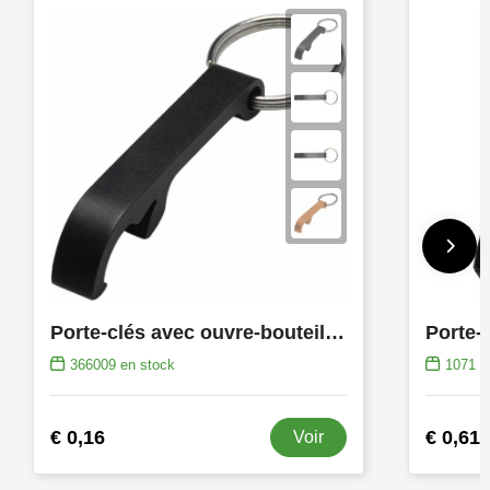
Porte-clés avec ouvre-bouteille Felix
366009
en stock
1071
e
€ 0,16
€ 0,61
Voir