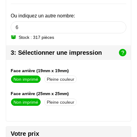
NoStress
Ou indiquez un autre nombre:
Ocean Bottle
Orrefors
Stock : 317 pièces
Parker pennen
3: Sélectionner une impression
Peekay
Face arrière (19mm x 19mm)
Philips
Non imprimé
Pleine couleur
Retulp
Face arrière (25mm x 25mm)
Non imprimé
Pleine couleur
Senator
Skross
Sophie Muval
Votre prix