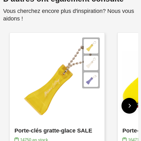
Vous cherchez encore plus d'inspiration? Nous vous
aidons !
Porte-clés gratte-glace SALE
Porte-c
14750
en stock
16471