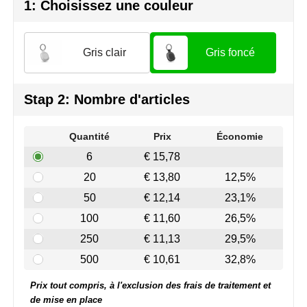
Join the pipe
Vêtements de sport
1: Choisissez une couleur
Kambukka
Sacs
Gris clair
Gris foncé
Lipton
Sécurité, voiture & vélo
MagLite
Loisirs, jeux & plein air
Stap 2: Nombre d'articles
Marksman
Vêtements de travail
Quantité
Prix
Économie
6
€ 15,78
Marvin's
20
€ 13,80
12,5%
Mentos
50
€ 12,14
23,1%
100
€ 11,60
26,5%
Mepal
250
€ 11,13
29,5%
MiniMAX
500
€ 10,61
32,8%
Prix tout compris, à l'exclusion des frais de traitement et
Moleskine
de mise en place