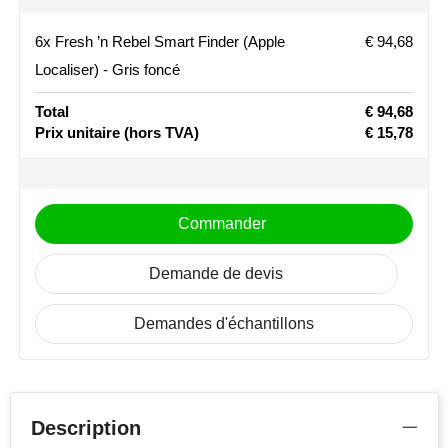
Stanley
6x Fresh ’n Rebel Smart Finder (Apple
€ 94,68
Localiser) - Gris foncé
Stilolinea
Total
€ 94,68
STORMaxi
Prix unitaire
(hors TVA)
€ 15,78
Swiss Peak
TACX
Commander
The One Towelling
Demande de devis
Victorinox
Demandes d'échantillons
Vinga
Waterman
Description