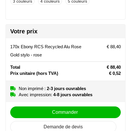
3
4
5
Stanley
Stilolinea
Votre prix
STORMaxi
170x Ebony RCS Recycled Alu Rose
€ 88,40
Swiss Peak
Gold stylo - rose
TACX
Total
€ 88,40
Prix unitaire
(hors TVA)
€ 0,52
The One Towelling
Non imprimé :
2-3 jours ouvrables
Victorinox
Avec impression:
4-8 jours ouvrables
Vinga
Commander
Waterman
Demande de devis