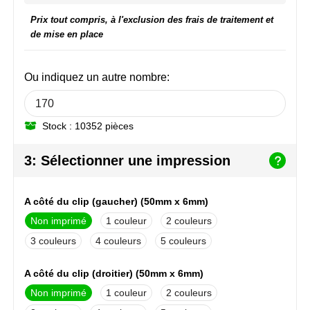
NoStress
Prix tout compris, à l'exclusion des frais de traitement et
de mise en place
Ocean Bottle
Orrefors
Ou indiquez un autre nombre:
Parker pennen
Stock : 10352 pièces
Peekay
3: Sélectionner une impression
Philips
A côté du clip (gaucher) (50mm x 6mm)
Retulp
Non imprimé
1
2
Senator
3
4
5
Skross
A côté du clip (droitier) (50mm x 6mm)
Non imprimé
1
2
Sophie Muval