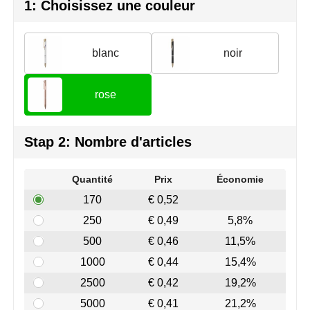
Join the pipe
Vêtements de sport
1: Choisissez une couleur
Kambukka
Sacs
blanc
noir
Lipton
Sécurité, voiture & vélo
rose
MagLite
Loisirs, jeux & plein air
Marksman
Vêtements de travail
Stap 2: Nombre d'articles
Marvin's
Quantité
Prix
Économie
Mentos
170
€ 0,52
250
€ 0,49
5,8%
Mepal
500
€ 0,46
11,5%
MiniMAX
1000
€ 0,44
15,4%
2500
€ 0,42
19,2%
Moleskine
5000
€ 0,41
21,2%