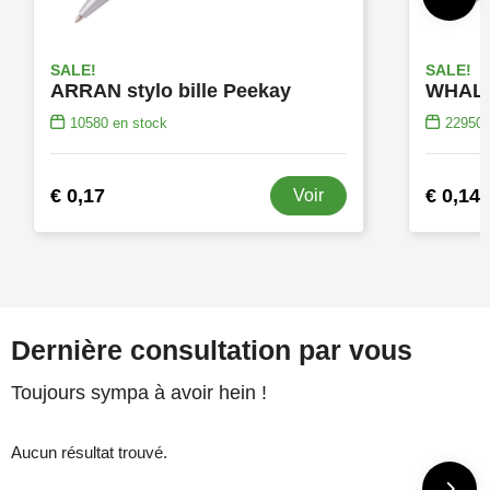
SALE!
SALE!
ARRAN stylo bille Peekay
WHALSE
10580
en stock
22950
€ 0,17
€ 0,14
Voir
Dernière consultation par vous
Toujours sympa à avoir hein !
Aucun résultat trouvé.