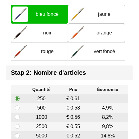
Join the pipe
Vêtements de sport
bleu foncé
jaune
Kambukka
Sacs
Lipton
Sécurité, voiture & vélo
noir
orange
MagLite
Loisirs, jeux & plein air
rouge
vert foncé
Marksman
Vêtements de travail
Stap 2: Nombre d'articles
Marvin's
Mentos
Quantité
Prix
Économie
250
€ 0,61
Mepal
500
€ 0,58
4,9%
MiniMAX
1000
€ 0,56
8,2%
2500
€ 0,55
9,8%
Moleskine
5000
€ 0,52
14,8%