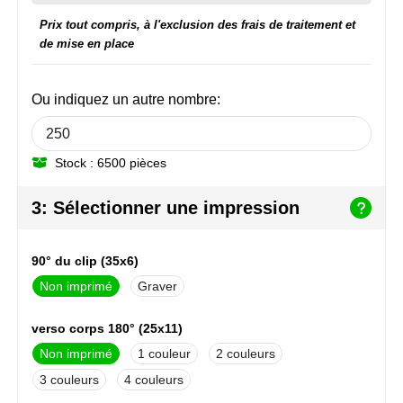
NoStress
Prix tout compris, à l'exclusion des frais de traitement et
de mise en place
Ocean Bottle
Orrefors
Ou indiquez un autre nombre:
Parker pennen
Stock : 6500 pièces
Peekay
3: Sélectionner une impression
Philips
90° du clip (35x6)
Retulp
Non imprimé
Graver
Senator
verso corps 180° (25x11)
Skross
Non imprimé
1
2
3
4
Sophie Muval