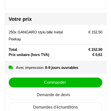
Stanley
Stilolinea
Votre prix
STORMaxi
250x GANGARO stylo bille métal
€ 152,50
Peekay
Swiss Peak
Total
€ 152,50
TACX
Prix unitaire
(hors TVA)
€ 0,61
The One Towelling
Avec impression:
6-9 jours ouvrables
Victorinox
Commander
Vinga
Demande de devis
Waterman
Demandes d'échantillons