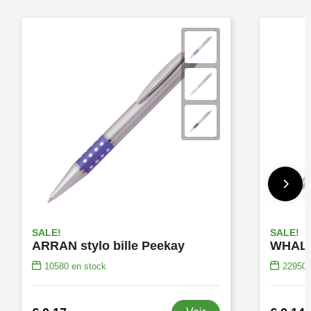
SALE!
SALE!
ARRAN stylo bille Peekay
WHALSE
10580
en stock
22950