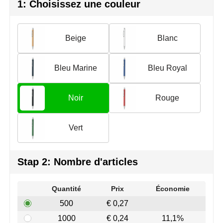
Join the pipe
Vêtements de sport
1: Choisissez une couleur
Kambukka
Sacs
Beige
Blanc
Lipton
Sécurité, voiture & vélo
Bleu Marine
Bleu Royal
MagLite
Loisirs, jeux & plein air
Marksman
Vêtements de travail
Noir
Rouge
Marvin's
Vert
Mentos
Stap 2: Nombre d'articles
Mepal
MiniMAX
Quantité
Prix
Économie
500
€ 0,27
Moleskine
1000
€ 0,24
11,1%