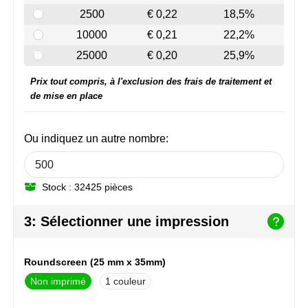
NoStress
2500
€ 0,22
18,5%
10000
€ 0,21
22,2%
Ocean Bottle
25000
€ 0,20
25,9%
Orrefors
Prix tout compris, à l'exclusion des frais de traitement et
de mise en place
Parker pennen
Peekay
Ou indiquez un autre nombre:
Philips
Stock : 32425 pièces
Retulp
3: Sélectionner une impression
Senator
Roundscreen (25 mm x 35mm)
Skross
Non imprimé
1
Sophie Muval