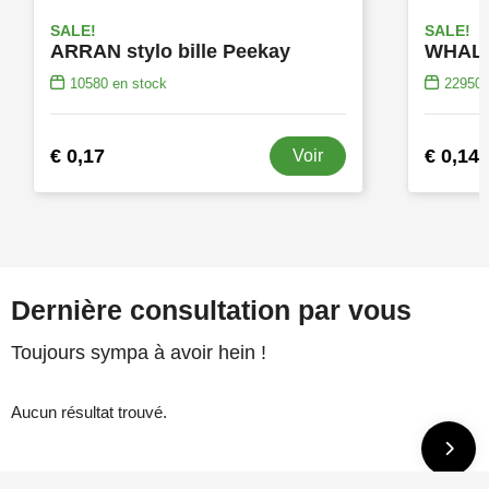
SALE!
SALE!
ARRAN stylo bille Peekay
WHALSE
10580
en stock
22950
€ 0,17
€ 0,14
Voir
Dernière consultation par vous
Toujours sympa à avoir hein !
Aucun résultat trouvé.