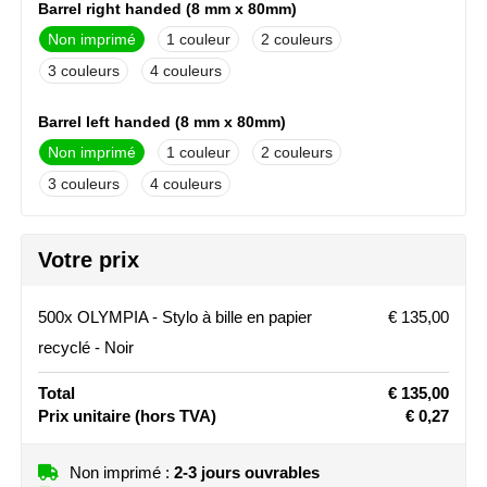
Barrel right handed (8 mm x 80mm)
Stanley
Non imprimé
1
2
3
4
Stilolinea
Barrel left handed (8 mm x 80mm)
STORMaxi
Non imprimé
1
2
Swiss Peak
3
4
TACX
Barrel r handed pd (5 mm x 80mm)
Votre prix
Non imprimé
Pleine couleur
The One Towelling
Barrel l handed pd (5 mm x 80mm)
500x OLYMPIA - Stylo à bille en papier
€ 135,00
Victorinox
recyclé - Noir
Non imprimé
Pleine couleur
Vinga
Total
€ 135,00
Prix unitaire
(hors TVA)
€ 0,27
Waterman
Non imprimé :
2-3 jours ouvrables