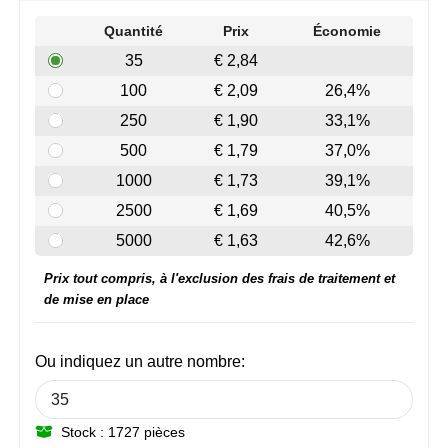
Join the pipe
Vêtements de sport
Quantité
Prix
Économie
Kambukka
Sacs
35
€ 2,84
100
€ 2,09
26,4%
Lipton
Sécurité, voiture & vélo
250
€ 1,90
33,1%
MagLite
Loisirs, jeux & plein air
500
€ 1,79
37,0%
1000
€ 1,73
39,1%
Marksman
Vêtements de travail
2500
€ 1,69
40,5%
Marvin's
5000
€ 1,63
42,6%
Prix tout compris, à l'exclusion des frais de traitement et
Mentos
de mise en place
Mepal
Ou indiquez un autre nombre:
MiniMAX
Moleskine
Stock : 1727 pièces