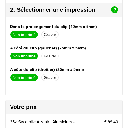
NoStress
2: Sélectionner une impression
Ocean Bottle
Dans le prolongement du clip (40mm x 5mm)
Orrefors
Non imprimé
Graver
Parker pennen
A côté du clip (gaucher) (25mm x 5mm)
Non imprimé
Graver
Peekay
A côté du clip (droitier) (25mm x 5mm)
Philips
Non imprimé
Graver
Retulp
Senator
Votre prix
Skross
35x Stylo bille Alistair | Aluminium -
€ 99,40
Sophie Muval