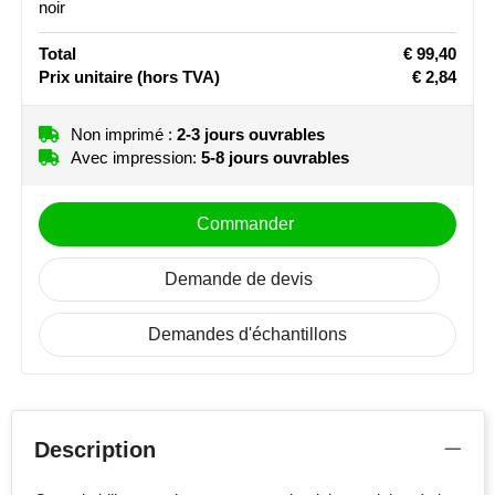
noir
Stanley
Total
€ 99,40
Prix unitaire
(hors TVA)
€ 2,84
Stilolinea
STORMaxi
Non imprimé :
2-3 jours ouvrables
Avec impression:
5-8 jours ouvrables
Swiss Peak
Commander
TACX
Demande de devis
The One Towelling
Demandes d'échantillons
Victorinox
Vinga
Waterman
Description