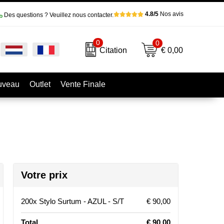
4.8/5
Nos avis
Des questions ? Veuillez nous contacter.
0
0
€ 0,00
Citation
uveau
Outlet
Vente Finale
Votre prix
200x Stylo Surtum - AZUL - S/T
€ 90,00
Total
€ 90,00