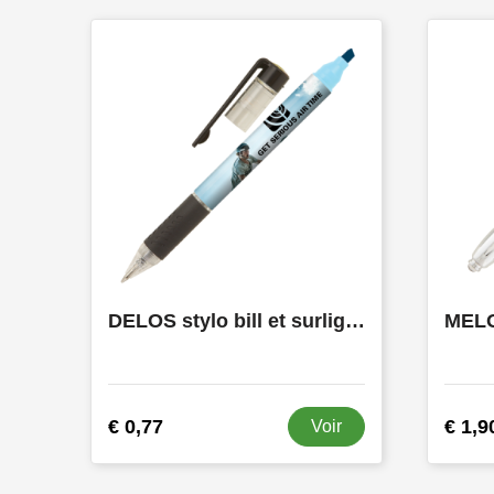
DELOS stylo bill et surligneur en quadri imprimé all-over
€ 0,77
€ 1,9
Voir