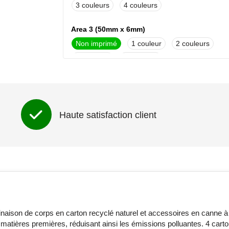
3
4
Area 3 (50mm x 6mm)
Non imprimé
1
2
3
4
Area 4 (25mm x 6mm)
Non imprimé
1
2
3
4
Haute satisfaction client
Area 5 (30mm x 7mm)
Non imprimé
Pleine couleur
naison de corps en carton recyclé naturel et accessoires en canne à 
s matières premières, réduisant ainsi les émissions polluantes. 4 cart