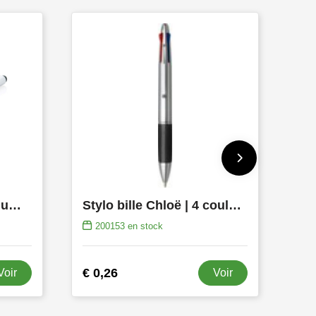
Stylo outil 5 en 1 en aluminium
Stylo bille Chloë | 4 couleurs
200153
en stock
€ 0,26
Voir
Voir