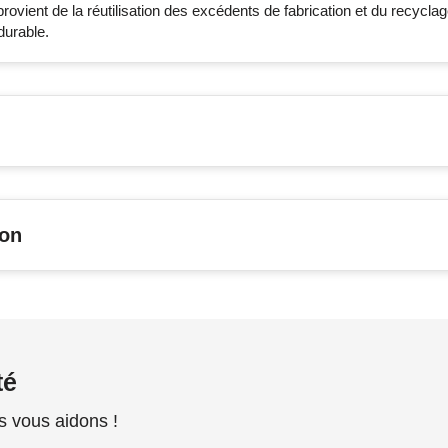
provient de la réutilisation des excédents de fabrication et du recycla
durable.
son
té
s vous aidons !