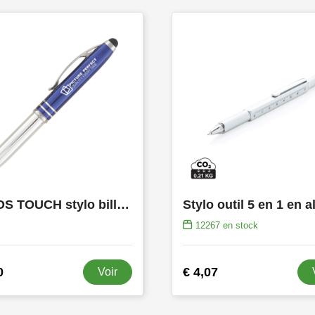
MELOS TOUCH stylo bille métal avec LED et gravure laser
12267
en stock
0
€ 4,07
Voir