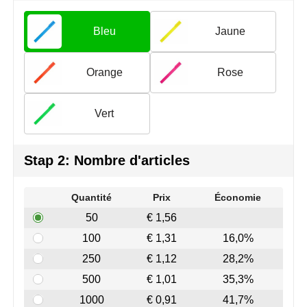
Join the pipe
Vêtements de sport
Bleu
Jaune
Kambukka
Sacs
Lipton
Sécurité, voiture & vélo
Orange
Rose
MagLite
Loisirs, jeux & plein air
Vert
Marksman
Vêtements de travail
Stap 2: Nombre d'articles
Marvin's
Mentos
Quantité
Prix
Économie
50
€ 1,56
Mepal
100
€ 1,31
16,0%
MiniMAX
250
€ 1,12
28,2%
500
€ 1,01
35,3%
Moleskine
1000
€ 0,91
41,7%