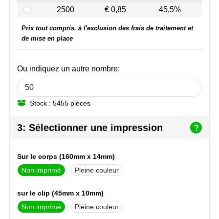
NoStress
2500
€ 0,85
45,5%
Prix tout compris, à l'exclusion des frais de traitement et
Ocean Bottle
de mise en place
Orrefors
Ou indiquez un autre nombre:
Parker pennen
Peekay
Stock : 5455 pièces
Philips
3: Sélectionner une impression
Retulp
Sur le corps (160mm x 14mm)
Senator
Non imprimé
Pleine couleur
Skross
sur le clip (45mm x 10mm)
Non imprimé
Pleine couleur
Sophie Muval