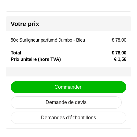
Stanley
Stilolinea
Votre prix
STORMaxi
50x Surligneur parfumé Jumbo - Bleu
€ 78,00
Swiss Peak
Total
€ 78,00
Prix unitaire
(hors TVA)
€ 1,56
TACX
The One Towelling
Commander
Victorinox
Demande de devis
Vinga
Demandes d'échantillons
Waterman