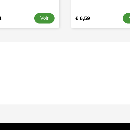
4
€ 6,59
Voir
s