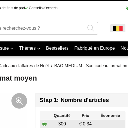
 de frais de port
Conseils d'experts
sure
Thèmes
Bestsellers
Fabriqué en Europe
No
Cadeaux d'affaires de Noël
BAO MEDIUM - Sac cadeau format m
rmat moyen
Stap 1: Nombre d'articles
Quantité
Prix
Économie
300
€ 0,34