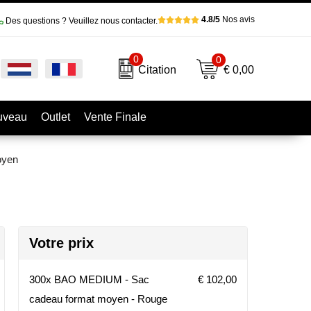
4.8/5
Nos avis
Des questions ? Veuillez nous contacter.
0
0
€ 0,00
Citation
uveau
Outlet
Vente Finale
oyen
Votre prix
300x BAO MEDIUM - Sac
€ 102,00
cadeau format moyen - Rouge