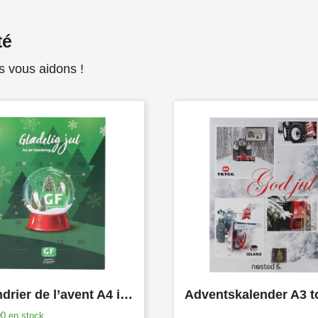
té
s vous aidons !
Calendrier de l’avent A4 impression jusqu’en quadri
00
en stock