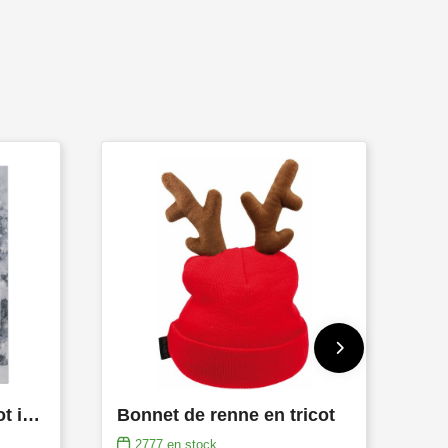
Adventskalender A3 tot in full colour bedrukt + chocolaatjes met bedrukte sleeve
Bonnet de renne en tricot
2777
en stock