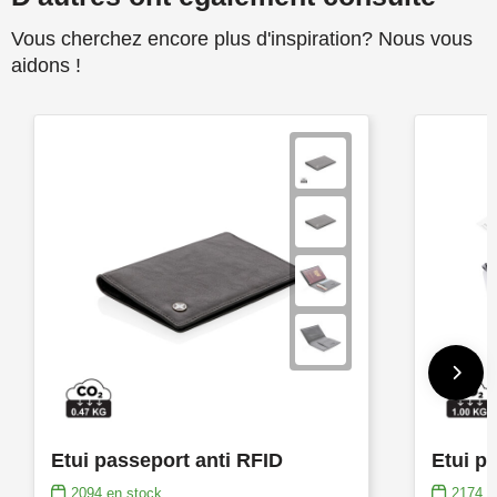
Vous cherchez encore plus d'inspiration? Nous vous
aidons !
Etui passeport anti RFID
Etui p
2094
en stock
2174
e