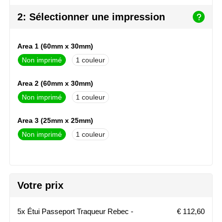
NoStress
2: Sélectionner une impression
Ocean Bottle
Area 1 (60mm x 30mm)
Orrefors
Non imprimé
1
Parker pennen
Area 2 (60mm x 30mm)
Non imprimé
1
Peekay
Area 3 (25mm x 25mm)
Philips
Non imprimé
1
Retulp
Senator
Votre prix
Skross
5x Étui Passeport Traqueur Rebec -
€ 112,60
Sophie Muval