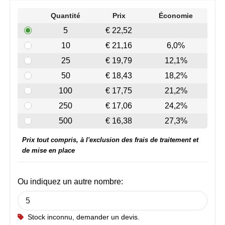
Join the pipe
Vêtements de sport
Quantité
Prix
Économie
Kambukka
Sacs
5
€ 22,52
10
€ 21,16
6,0%
Lipton
Sécurité, voiture & vélo
25
€ 19,79
12,1%
MagLite
Loisirs, jeux & plein air
50
€ 18,43
18,2%
100
€ 17,75
21,2%
Marksman
Vêtements de travail
250
€ 17,06
24,2%
Marvin's
500
€ 16,38
27,3%
Prix tout compris, à l'exclusion des frais de traitement et
Mentos
de mise en place
Mepal
Ou indiquez un autre nombre:
MiniMAX
Moleskine
Stock inconnu, demander un devis.