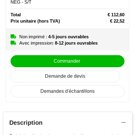
NEG - S/T
Stanley
Total
€ 112,60
Prix unitaire
(hors TVA)
€ 22,52
Stilolinea
STORMaxi
Non imprimé :
4-5 jours ouvrables
Avec impression:
8-12 jours ouvrables
Swiss Peak
Commander
TACX
Demande de devis
The One Towelling
Demandes d'échantillons
Victorinox
Vinga
Waterman
Description