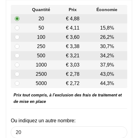
Join the pipe
Vêtements de sport
Quantité
Prix
Économie
Kambukka
Sacs
20
€ 4,88
50
€ 4,11
15,8%
Lipton
Sécurité, voiture & vélo
100
€ 3,60
26,2%
MagLite
Loisirs, jeux & plein air
250
€ 3,38
30,7%
500
€ 3,21
34,2%
Marksman
Vêtements de travail
1000
€ 3,03
37,9%
Marvin's
2500
€ 2,78
43,0%
5000
€ 2,72
44,3%
Mentos
Prix tout compris, à l'exclusion des frais de traitement et
Mepal
de mise en place
MiniMAX
Ou indiquez un autre nombre:
Moleskine