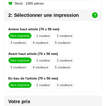
Stock : 1065 pièces
NoStress
2: Sélectionner une impression
Ocean Bottle
Orrefors
Arriere haut article (70 x 56 mm)
Non imprimé
1
2
Parker pennen
3
4
5
Peekay
Avant haut article (70 x 56 mm)
Philips
Non imprimé
1
2
3
4
5
Retulp
En bas de l'article (70 x 56 mm)
Senator
Non imprimé
1
2
Skross
3
4
5
Votre prix
Sophie Muval
Arriere bas article (70 x 56 mm)