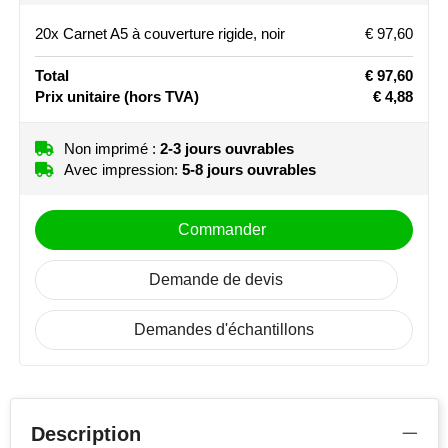
Non imprimé
1
2
Stanley
20x Carnet A5 à couverture rigide, noir
€ 97,60
3
4
5
Stilolinea
Total
€ 97,60
Prix unitaire
(hors TVA)
€ 4,88
STORMaxi
Non imprimé :
2-3 jours ouvrables
Swiss Peak
Avec impression:
5-8 jours ouvrables
TACX
Commander
The One Towelling
Demande de devis
Victorinox
Demandes d'échantillons
Vinga
Waterman
Description