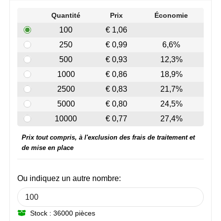
Join the pipe
Vêtements de sport
Quantité
Prix
Économie
Kambukka
Sacs
100
€ 1,06
250
€ 0,99
6,6%
Lipton
Sécurité, voiture & vélo
500
€ 0,93
12,3%
MagLite
Loisirs, jeux & plein air
1000
€ 0,86
18,9%
2500
€ 0,83
21,7%
Marksman
Vêtements de travail
5000
€ 0,80
24,5%
Marvin's
10000
€ 0,77
27,4%
Prix tout compris, à l'exclusion des frais de traitement et
Mentos
de mise en place
Mepal
Ou indiquez un autre nombre:
MiniMAX
Moleskine
Stock : 36000 pièces