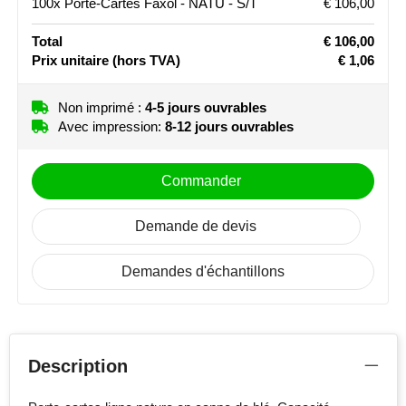
100x Porte-Cartes Faxol - NATU - S/T
€ 106,00
Stanley
Total
€ 106,00
Prix unitaire
(hors TVA)
€ 1,06
Stilolinea
Non imprimé :
4-5 jours ouvrables
STORMaxi
Avec impression:
8-12 jours ouvrables
Swiss Peak
Commander
TACX
Demande de devis
The One Towelling
Demandes d'échantillons
Victorinox
Vinga
Waterman
Description