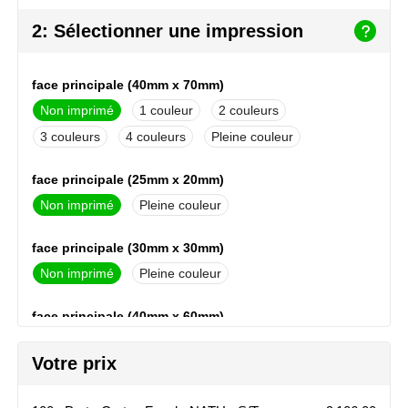
NoStress
2: Sélectionner une impression
Ocean Bottle
face principale (40mm x 70mm)
Orrefors
Non imprimé
1
2
3
4
Pleine couleur
Parker pennen
face principale (25mm x 20mm)
Peekay
Non imprimé
Pleine couleur
Philips
face principale (30mm x 30mm)
Retulp
Non imprimé
Pleine couleur
Senator
face principale (40mm x 60mm)
Non imprimé
Pleine couleur
Skross
Votre prix
Sophie Muval