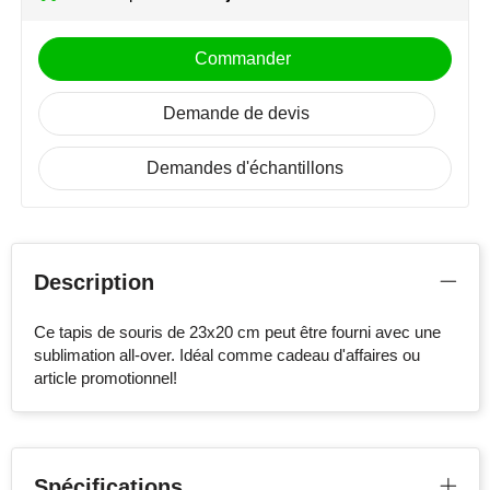
Stanley
Commander
Stilolinea
Demande de devis
STORMaxi
Demandes d'échantillons
Swiss Peak
TACX
Description
The One Towelling
Ce tapis de souris de 23x20 cm peut être fourni avec une
Victorinox
sublimation all-over. Idéal comme cadeau d'affaires ou
article promotionnel!
Vinga
Waterman
Spécifications