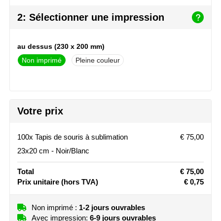
NoStress
2: Sélectionner une impression
Ocean Bottle
au dessus (230 x 200 mm)
Orrefors
Non imprimé
Pleine couleur
Parker pennen
Peekay
Votre prix
Philips
100x Tapis de souris à sublimation
€ 75,00
Retulp
23x20 cm - Noir/Blanc
Senator
Total
€ 75,00
Prix unitaire
(hors TVA)
€ 0,75
Skross
Non imprimé :
1-2 jours ouvrables
Sophie Muval
Avec impression:
6-9 jours ouvrables