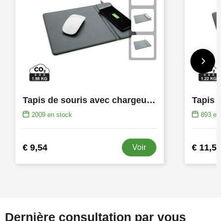
Tapis de souris avec chargeur à induction 5W
2009
en stock
893
en 
€ 9,54
€ 11,5
Voir
Dernière consultation par vous