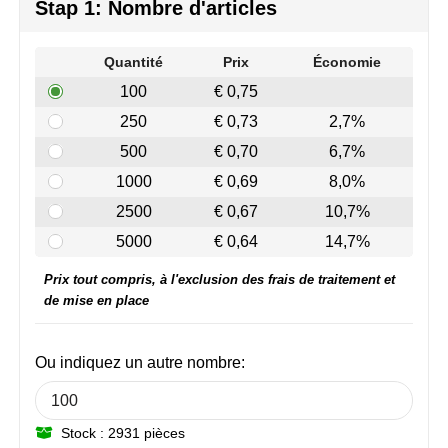
Join the pipe
Vêtements de sport
Stap 1: Nombre d'articles
Kambukka
Sacs
Quantité
Prix
Économie
100
€ 0,75
Lipton
Sécurité, voiture & vélo
250
€ 0,73
2,7%
MagLite
Loisirs, jeux & plein air
500
€ 0,70
6,7%
1000
€ 0,69
8,0%
Marksman
Vêtements de travail
2500
€ 0,67
10,7%
Marvin's
5000
€ 0,64
14,7%
Mentos
Prix tout compris, à l'exclusion des frais de traitement et
de mise en place
Mepal
Ou indiquez un autre nombre:
MiniMAX
Moleskine
Stock : 2931 pièces