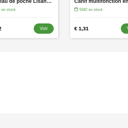
Couteau de poche Lisandro | Bois
3
en stock
5582
en stock
2
€ 1,31
Voir
s