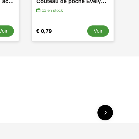
Canif multifonction en acier inoxydable Carol
Couteau de poche Evelyn | Acier inoxydable | Avec verrouillage
13
en stock
€ 0,79
Voir
Voir