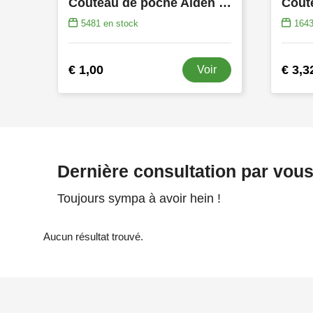
Couteau de poche Aiden | Acier inoxydable | 7 pièces
5481
en stock
164
€ 1,00
€ 3,3
Voir
Dernière consultation par vou
Toujours sympa à avoir hein !
Aucun résultat trouvé.