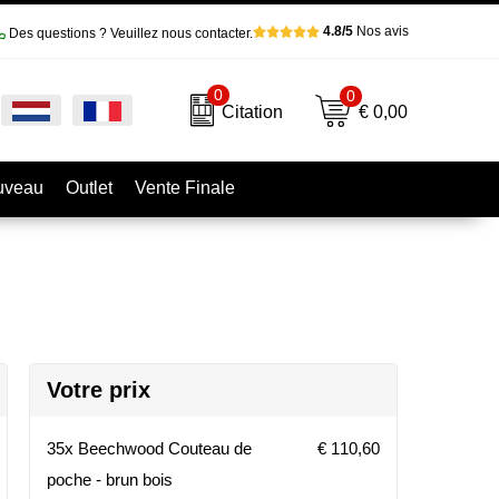
4.8/5
Nos avis
Des questions ? Veuillez nous contacter.
0
0
€ 0,00
Citation
uveau
Outlet
Vente Finale
Votre prix
35x Beechwood Couteau de
€ 110,60
poche - brun bois