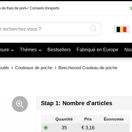
 de frais de port
Conseils d'experts
sure
Thèmes
Bestsellers
Fabriqué en Europe
No
utils
Couteaux de poche
Beechwood Couteau de poche
Stap 1: Nombre d'articles
Quantité
Prix
Économie
35
€ 3,16