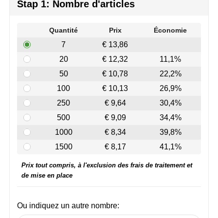
Join the pipe
Vêtements de sport
Stap 1: Nombre d'articles
Kambukka
Sacs
Quantité
Prix
Économie
7
€ 13,86
Lipton
Sécurité, voiture & vélo
20
€ 12,32
11,1%
MagLite
Loisirs, jeux & plein air
50
€ 10,78
22,2%
100
€ 10,13
26,9%
Marksman
Vêtements de travail
250
€ 9,64
30,4%
Marvin's
500
€ 9,09
34,4%
1000
€ 8,34
39,8%
Mentos
1500
€ 8,17
41,1%
Mepal
Prix tout compris, à l'exclusion des frais de traitement et
de mise en place
MiniMAX
Moleskine
Ou indiquez un autre nombre: