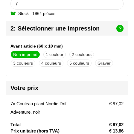
NoStress
Stock : 1964 pièces
Ocean Bottle
2: Sélectionner une impression
Orrefors
Parker pennen
Avant article (60 x 10 mm)
Non imprimé
1
2
Peekay
3
4
5
Graver
Philips
Votre prix
Retulp
Senator
7x Couteau pliant Nordic Drift
€ 97,02
Adventure, noir
Skross
Total
€ 97,02
Sophie Muval
Prix unitaire
(hors TVA)
€ 13,86