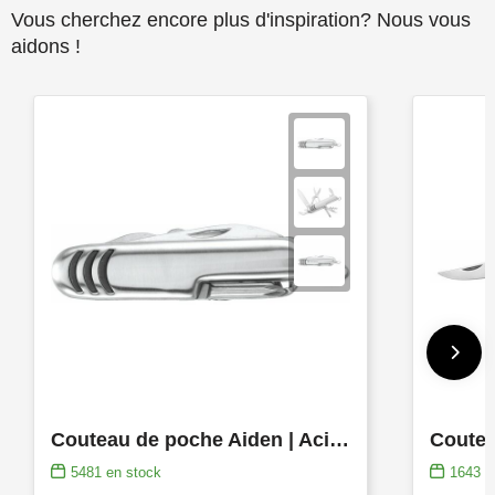
Vous cherchez encore plus d'inspiration? Nous vous
aidons !
Couteau de poche Aiden | Acier inoxydable | 7 pièces
5481
en stock
1643
e