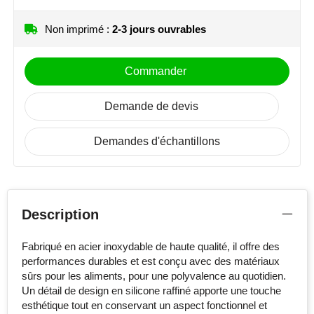
Stanley
Non imprimé :
2-3 jours ouvrables
Stilolinea
Commander
STORMaxi
Demande de devis
Swiss Peak
Demandes d'échantillons
TACX
The One Towelling
Description
Victorinox
Vinga
Fabriqué en acier inoxydable de haute qualité, il offre des
performances durables et est conçu avec des matériaux
sûrs pour les aliments, pour une polyvalence au quotidien.
Waterman
Un détail de design en silicone raffiné apporte une touche
esthétique tout en conservant un aspect fonctionnel et