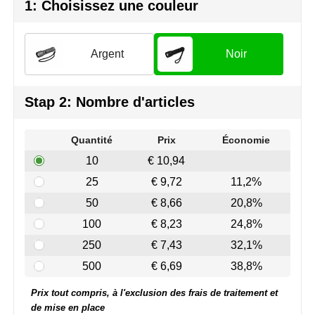
Join the pipe
Vêtements de sport
1: Choisissez une couleur
Kambukka
Sacs
Argent
Noir
Lipton
Sécurité, voiture & vélo
MagLite
Loisirs, jeux & plein air
Stap 2: Nombre d'articles
Marksman
Vêtements de travail
Quantité
Prix
Économie
10
€ 10,94
Marvin's
25
€ 9,72
11,2%
Mentos
50
€ 8,66
20,8%
100
€ 8,23
24,8%
Mepal
250
€ 7,43
32,1%
MiniMAX
500
€ 6,69
38,8%
Prix tout compris, à l'exclusion des frais de traitement et
Moleskine
de mise en place