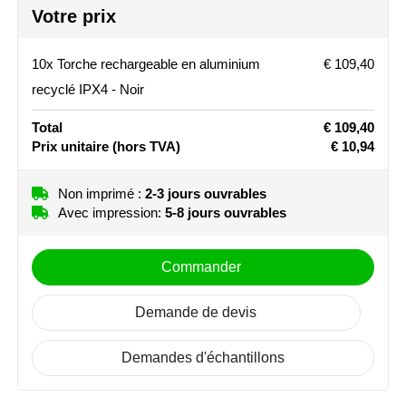
Votre prix
Stanley
10x Torche rechargeable en aluminium
€ 109,40
Stilolinea
recyclé IPX4 - Noir
STORMaxi
Total
€ 109,40
Prix unitaire
(hors TVA)
€ 10,94
Swiss Peak
TACX
Non imprimé :
2-3 jours ouvrables
Avec impression:
5-8 jours ouvrables
The One Towelling
Commander
Victorinox
Demande de devis
Vinga
Demandes d'échantillons
Waterman