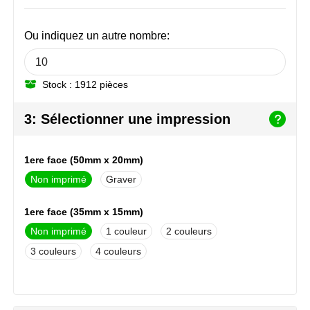
NoStress
Ou indiquez un autre nombre:
Ocean Bottle
Orrefors
Stock : 1912 pièces
Parker pennen
3: Sélectionner une impression
Peekay
1ere face (50mm x 20mm)
Philips
Non imprimé
Graver
Retulp
1ere face (35mm x 15mm)
Non imprimé
1
2
Senator
3
4
Skross
Sophie Muval