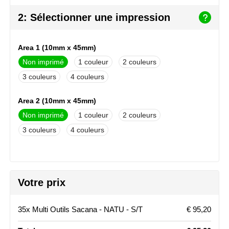
NoStress
2: Sélectionner une impression
Ocean Bottle
Area 1 (10mm x 45mm)
Orrefors
Non imprimé
1
2
3
4
Parker pennen
Area 2 (10mm x 45mm)
Peekay
Non imprimé
1
2
Philips
3
4
Retulp
Senator
Votre prix
Skross
35x Multi Outils Sacana - NATU - S/T
€ 95,20
Sophie Muval