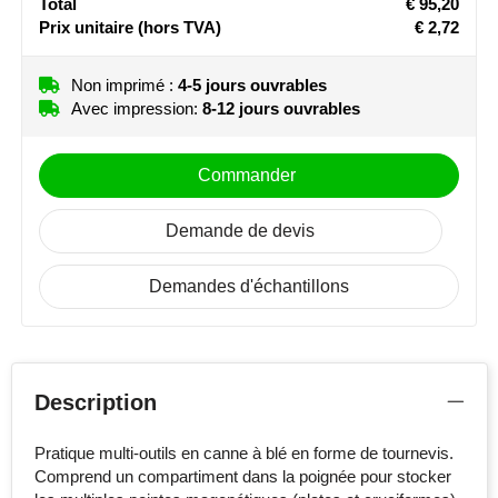
Total
€ 95,20
Prix unitaire
(hors TVA)
€ 2,72
Stanley
Stilolinea
Non imprimé :
4-5 jours ouvrables
Avec impression:
8-12 jours ouvrables
STORMaxi
Commander
Swiss Peak
Demande de devis
TACX
Demandes d'échantillons
The One Towelling
Victorinox
Vinga
Description
Waterman
Pratique multi-outils en canne à blé en forme de tournevis.
Comprend un compartiment dans la poignée pour stocker