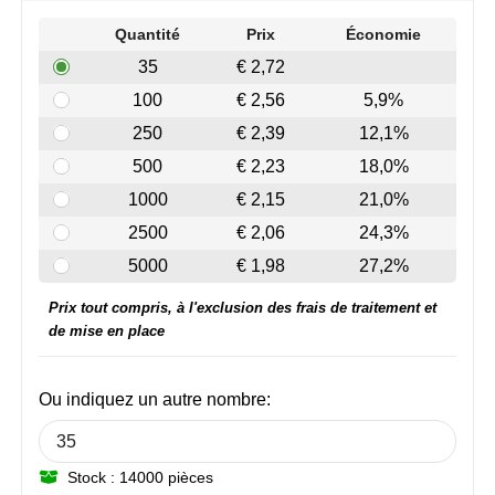
Join the pipe
Vêtements de sport
Quantité
Prix
Économie
Kambukka
Sacs
35
€ 2,72
100
€ 2,56
5,9%
Lipton
Sécurité, voiture & vélo
250
€ 2,39
12,1%
MagLite
Loisirs, jeux & plein air
500
€ 2,23
18,0%
1000
€ 2,15
21,0%
Marksman
Vêtements de travail
2500
€ 2,06
24,3%
Marvin's
5000
€ 1,98
27,2%
Prix tout compris, à l'exclusion des frais de traitement et
Mentos
de mise en place
Mepal
Ou indiquez un autre nombre:
MiniMAX
Moleskine
Stock : 14000 pièces