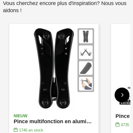
Vous cherchez encore plus d'inspiration? Nous vous
aidons !
Pince 
NIEUW
Pince multifonction en aluminium noir Ariane
4735
e
1746
en stock