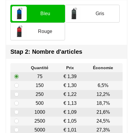
Join the pipe
Vêtements de sport
Bleu
Gris
Kambukka
Sacs
Lipton
Sécurité, voiture & vélo
Rouge
MagLite
Loisirs, jeux & plein air
Stap 2: Nombre d'articles
Marksman
Vêtements de travail
Quantité
Prix
Économie
Marvin's
75
€ 1,39
Mentos
150
€ 1,30
6,5%
250
€ 1,22
12,2%
Mepal
500
€ 1,13
18,7%
MiniMAX
1000
€ 1,09
21,6%
2500
€ 1,05
24,5%
Moleskine
5000
€ 1,01
27,3%