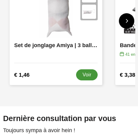
Set de jonglage Amiya | 3 balles | Pochette coton
41
en s
€ 1,46
€ 3,38
Voir
Dernière consultation par vous
Toujours sympa à avoir hein !