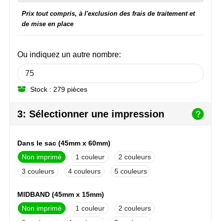
NoStress
Prix tout compris, à l'exclusion des frais de traitement et
de mise en place
Ocean Bottle
Orrefors
Ou indiquez un autre nombre:
Parker pennen
Stock : 279 pièces
Peekay
3: Sélectionner une impression
Philips
Dans le sac (45mm x 60mm)
Retulp
Non imprimé
1
2
Senator
3
4
5
Skross
MIDBAND (45mm x 15mm)
Non imprimé
1
2
Sophie Muval