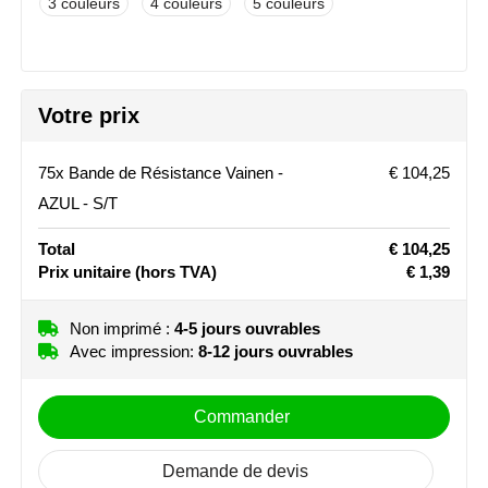
3
4
5
Stanley
Stilolinea
Votre prix
STORMaxi
75x Bande de Résistance Vainen -
€ 104,25
Swiss Peak
AZUL - S/T
TACX
Total
€ 104,25
Prix unitaire
(hors TVA)
€ 1,39
The One Towelling
Non imprimé :
4-5 jours ouvrables
Victorinox
Avec impression:
8-12 jours ouvrables
Vinga
Commander
Waterman
Demande de devis