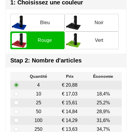
Join the pipe
Vêtements de sport
1: Choisissez une couleur
Kambukka
Sacs
Bleu
Noir
Lipton
Sécurité, voiture & vélo
Rouge
Vert
MagLite
Loisirs, jeux & plein air
Marksman
Vêtements de travail
Stap 2: Nombre d'articles
Marvin's
Quantité
Prix
Économie
Mentos
4
€ 20,88
10
€ 17,03
18,4%
Mepal
25
€ 15,61
25,2%
MiniMAX
50
€ 14,84
28,9%
100
€ 14,29
31,6%
Moleskine
250
€ 13,63
34,7%