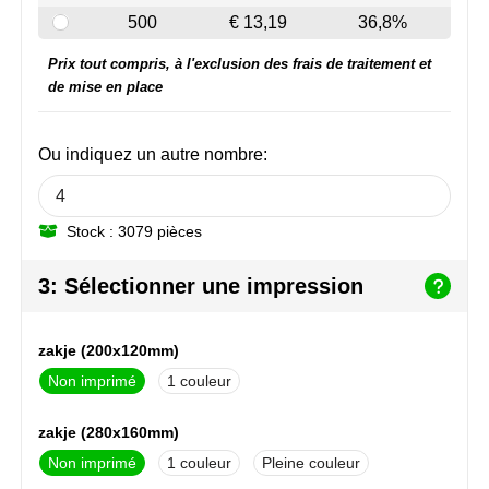
NoStress
500
€ 13,19
36,8%
Prix tout compris, à l'exclusion des frais de traitement et
Ocean Bottle
de mise en place
Orrefors
Ou indiquez un autre nombre:
Parker pennen
Peekay
Stock : 3079 pièces
Philips
3: Sélectionner une impression
Retulp
zakje (200x120mm)
Senator
Non imprimé
1
Skross
zakje (280x160mm)
Non imprimé
1
Pleine couleur
Sophie Muval