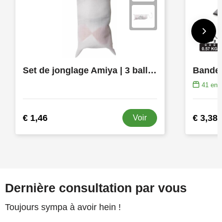
Set de jonglage Amiya | 3 balles | Pochette coton
41
en s
€ 1,46
€ 3,38
Voir
Dernière consultation par vous
Toujours sympa à avoir hein !