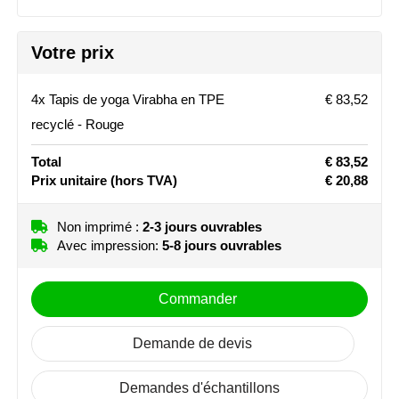
Stanley
Votre prix
Stilolinea
4x Tapis de yoga Virabha en TPE
€ 83,52
STORMaxi
recyclé - Rouge
Swiss Peak
Total
€ 83,52
Prix unitaire
(hors TVA)
€ 20,88
TACX
Non imprimé :
2-3 jours ouvrables
The One Towelling
Avec impression:
5-8 jours ouvrables
Victorinox
Commander
Vinga
Demande de devis
Waterman
Demandes d'échantillons