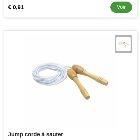
€ 0,91
Voir
Stanley
Stilolinea
STORMaxi
Swiss Peak
TACX
The One Towelling
Victorinox
Vinga
Waterman
Jump corde à sauter