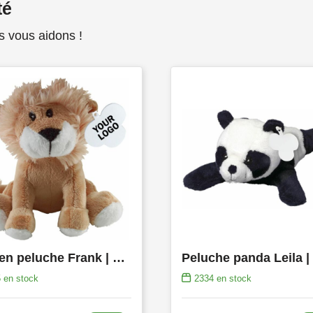
té
s vous aidons !
Lion en peluche Frank | 12 cm
5
en stock
2334
en stock