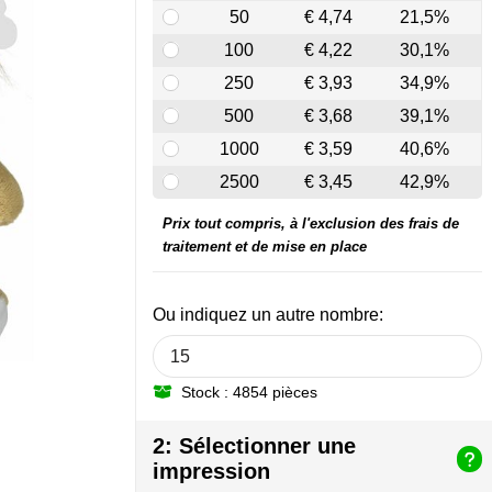
50
€ 4,74
21,5%
100
€ 4,22
30,1%
250
€ 3,93
34,9%
500
€ 3,68
39,1%
1000
€ 3,59
40,6%
2500
€ 3,45
42,9%
Prix tout compris, à l'exclusion des frais de
traitement et de mise en place
Ou indiquez un autre nombre:
Stock : 4854 pièces
2: Sélectionner une
impression