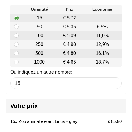
Join the pipe
Vêtements de sport
Quantité
Prix
Économie
Kambukka
Sacs
15
€ 5,72
50
€ 5,35
6,5%
Lipton
Sécurité, voiture & vélo
100
€ 5,09
11,0%
MagLite
Loisirs, jeux & plein air
250
€ 4,98
12,9%
500
€ 4,80
16,1%
Marksman
Vêtements de travail
1000
€ 4,65
18,7%
Marvin's
Ou indiquez un autre nombre:
Mentos
Mepal
Votre prix
MiniMAX
15x Zoo animal elefant Linus - gray
€ 85,80
Moleskine