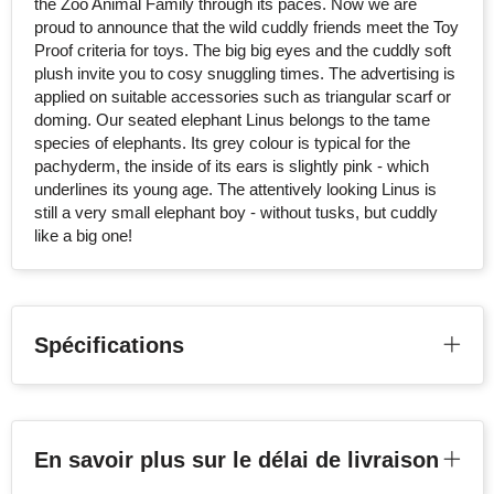
the Zoo Animal Family through its paces. Now we are
proud to announce that the wild cuddly friends meet the Toy
Stanley
Proof criteria for toys. The big big eyes and the cuddly soft
plush invite you to cosy snuggling times. The advertising is
Stilolinea
applied on suitable accessories such as triangular scarf or
doming. Our seated elephant Linus belongs to the tame
STORMaxi
species of elephants. Its grey colour is typical for the
pachyderm, the inside of its ears is slightly pink - which
Swiss Peak
underlines its young age. The attentively looking Linus is
still a very small elephant boy - without tusks, but cuddly
TACX
like a big one!
The One Towelling
Victorinox
Spécifications
Vinga
Waterman
En savoir plus sur le délai de livraison