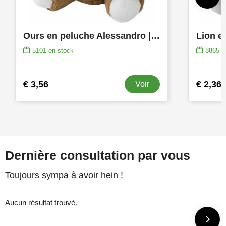
Ours en peluche Alessandro | 20 cm
Lion e
5101
en stock
8865
e
€ 3,56
€ 2,36
Voir
Dernière consultation par vous
Toujours sympa à avoir hein !
Aucun résultat trouvé.