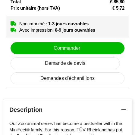
Total
€ 85,80
NoStress
Prix unitaire
(hors TVA)
€ 5,72
Ocean Bottle
Non imprimé :
1-3 jours ouvrables
Avec impression:
6-9 jours ouvrables
Orrefors
Parker pennen
Commander
Peekay
Demande de devis
Philips
Demandes d'échantillons
Retulp
Senator
Description
Skross
Our Zoo animal series has become a bestseller within the
Sophie Muval
MiniFeet® family. For this reason, TÜV Rheinland has put