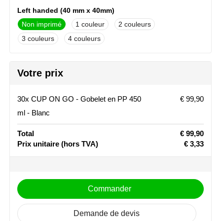
Left handed (40 mm x 40mm)
Stanley
Non imprimé
1
2
Stilolinea
3
4
STORMaxi
Container side 1 (10 mm x 40mm)
Votre prix
Non imprimé
1
2
Swiss Peak
3
4
Pleine couleur
30x CUP ON GO - Gobelet en PP 450
€ 99,90
TACX
ml - Blanc
Container side 2 (10 mm x 40mm)
Non imprimé
1
2
The One Towelling
Total
€ 99,90
3
4
Pleine couleur
Prix unitaire
(hors TVA)
€ 3,33
Victorinox
Vinga
Commander
Waterman
Demande de devis