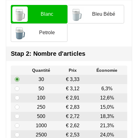
Join the pipe
Vêtements de sport
Blanc
Bleu Bébé
Kambukka
Sacs
Lipton
Sécurité, voiture & vélo
Petrole
MagLite
Loisirs, jeux & plein air
Stap 2: Nombre d'articles
Marksman
Vêtements de travail
Quantité
Prix
Économie
Marvin's
30
€ 3,33
Mentos
50
€ 3,12
6,3%
100
€ 2,91
12,6%
Mepal
250
€ 2,83
15,0%
MiniMAX
500
€ 2,72
18,3%
1000
€ 2,62
21,3%
Moleskine
2500
€ 2,53
24,0%