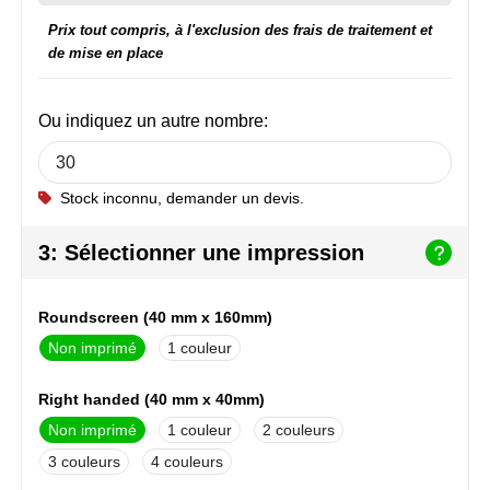
NoStress
Prix tout compris, à l'exclusion des frais de traitement et
de mise en place
Ocean Bottle
Orrefors
Ou indiquez un autre nombre:
Parker pennen
Stock inconnu, demander un devis.
Peekay
3: Sélectionner une impression
Philips
Roundscreen (40 mm x 160mm)
Retulp
Non imprimé
1
Senator
Right handed (40 mm x 40mm)
Skross
Non imprimé
1
2
3
4
Sophie Muval