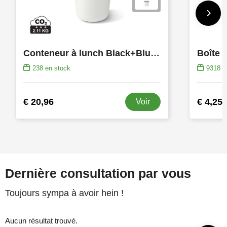
Conteneur à lunch Black+Blum Original
238
en stock
9318
e
€ 20,96
€ 4,25
Voir
Dernière consultation par vous
Toujours sympa à avoir hein !
Aucun résultat trouvé.