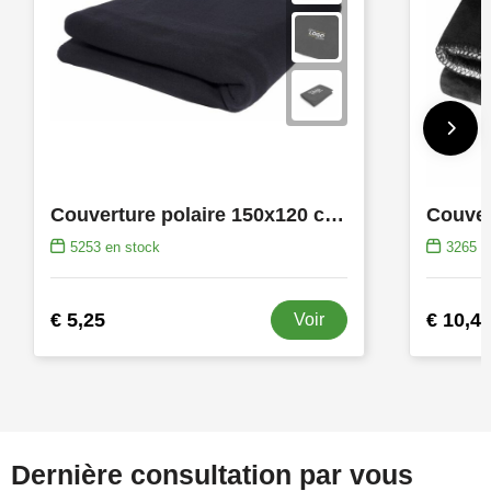
Couverture polaire 150x120 cm, 200 gr/m².
5253
en stock
3265
e
€ 5,25
€ 10,4
Voir
Dernière consultation par vous