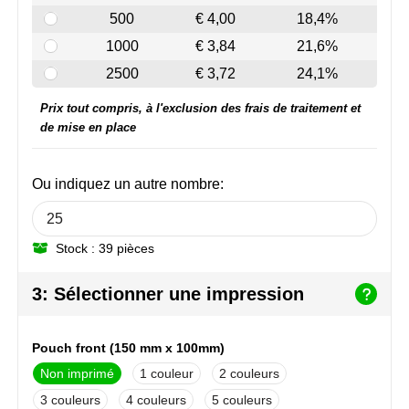
NoStress
500
€ 4,00
18,4%
1000
€ 3,84
21,6%
Ocean Bottle
2500
€ 3,72
24,1%
Orrefors
Prix tout compris, à l'exclusion des frais de traitement et
de mise en place
Parker pennen
Peekay
Ou indiquez un autre nombre:
Philips
Stock : 39 pièces
Retulp
3: Sélectionner une impression
Senator
Pouch front (150 mm x 100mm)
Skross
Non imprimé
1
2
Sophie Muval
3
4
5