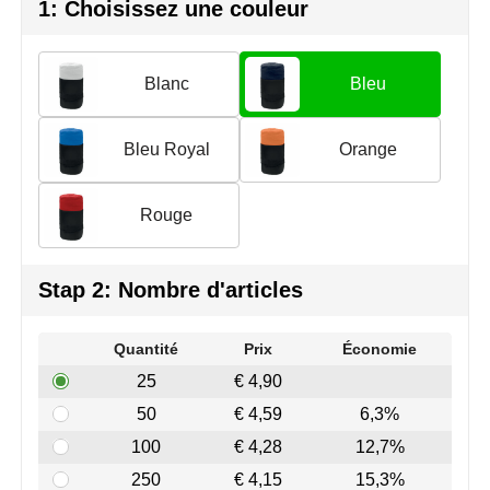
Join the pipe
Vêtements de sport
1: Choisissez une couleur
Kambukka
Sacs
Blanc
Bleu
Lipton
Sécurité, voiture & vélo
Bleu Royal
Orange
MagLite
Loisirs, jeux & plein air
Marksman
Vêtements de travail
Rouge
Marvin's
Stap 2: Nombre d'articles
Mentos
Quantité
Prix
Économie
Mepal
25
€ 4,90
MiniMAX
50
€ 4,59
6,3%
100
€ 4,28
12,7%
Moleskine
250
€ 4,15
15,3%