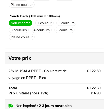
Pleine couleur
Stanley
Pouch back (150 mm x 100mm)
Stilolinea
Non imprimé
1
2
STORMaxi
3
4
5
Pleine couleur
Swiss Peak
Blanket (270 mm x 270mm)
TACX
Non imprimé
1
2
Votre prix
3
4
5
Broderie
The One Towelling
Pleine couleur
25x MUSALA RPET - Couverture de
€ 122,50
Victorinox
voyage en RPET - Bleu
Vinga
Total
€ 122,50
Prix unitaire
(hors TVA)
€ 4,90
Waterman
Non imprimé :
2-3 jours ouvrables