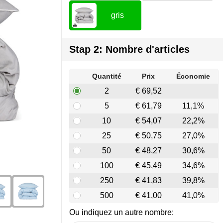
gris
Stap 2: Nombre d'articles
Quantité
Prix
Économie
2
€ 69,52
5
€ 61,79
11,1%
10
€ 54,07
22,2%
25
€ 50,75
27,0%
50
€ 48,27
30,6%
100
€ 45,49
34,6%
250
€ 41,83
39,8%
500
€ 41,00
41,0%
Ou indiquez un autre nombre: