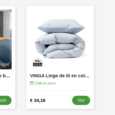
Bed Set Classic Single beds
VINGA Linge de lit en coton, set de 4 pièces, Montgomery
2188
en stock
€ 34,16
Voir
Voir