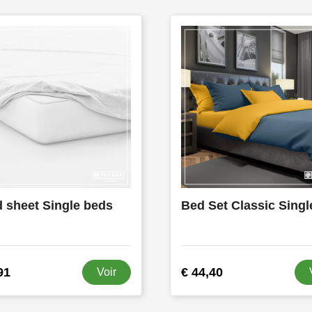
d sheet Single beds
91
€ 44,40
Voir