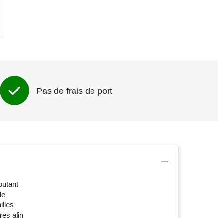
Pas de frais de port
outant
de
illes
res afin