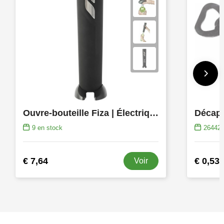
Ouvre-bouteille Fiza | Électrique
Décaps
9
en stock
26442
€ 7,64
€ 0,53
Voir