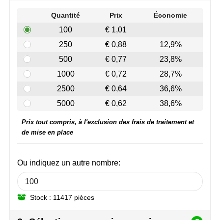
Join the pipe
Vêtements de sport
Quantité
Prix
Économie
Kambukka
Sacs
100
€ 1,01
250
€ 0,88
12,9%
Lipton
Sécurité, voiture & vélo
500
€ 0,77
23,8%
MagLite
Loisirs, jeux & plein air
1000
€ 0,72
28,7%
2500
€ 0,64
36,6%
Marksman
Vêtements de travail
5000
€ 0,62
38,6%
Marvin's
Prix tout compris, à l'exclusion des frais de traitement et
de mise en place
Mentos
Mepal
Ou indiquez un autre nombre:
MiniMAX
Stock : 11417 pièces
Moleskine