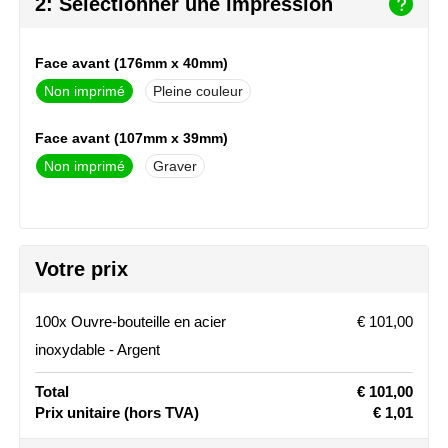
2: Sélectionner une impression
NoStress
Ocean Bottle
Face avant (176mm x 40mm)
Non imprimé
Pleine couleur
Orrefors
Face avant (107mm x 39mm)
Parker pennen
Non imprimé
Graver
Peekay
Philips
Votre prix
Retulp
100x Ouvre-bouteille en acier
€ 101,00
Senator
inoxydable - Argent
Skross
Total
€ 101,00
Prix unitaire
(hors TVA)
€ 1,01
Sophie Muval