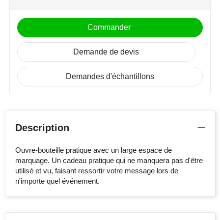
Stanley
Commander
Stilolinea
Demande de devis
STORMaxi
Demandes d'échantillons
Swiss Peak
TACX
Description
The One Towelling
Victorinox
Ouvre-bouteille pratique avec un large espace de
marquage. Un cadeau pratique qui ne manquera pas d'être
utilisé et vu, faisant ressortir votre message lors de
Vinga
n'importe quel événement.
Waterman