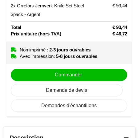
NoStress
2x Orrefors Jernverk Knife Set Steel
€ 93,44
3pack - Argent
Ocean Bottle
Total
€ 93,44
Orrefors
Prix unitaire
(hors TVA)
€ 46,72
Parker pennen
Non imprimé :
2-3 jours ouvrables
Avec impression:
5-8 jours ouvrables
Peekay
Commander
Philips
Retulp
Demande de devis
Senator
Demandes d'échantillons
Skross
Sophie Muval
Description