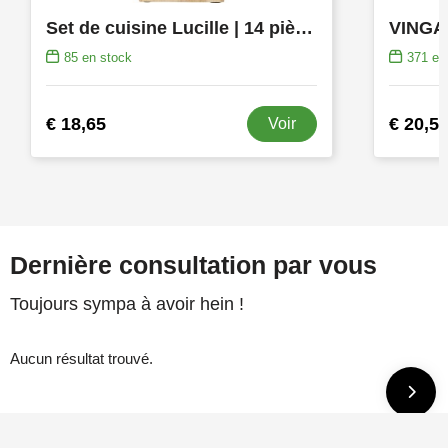
Set de cuisine Lucille | 14 pièces
85
en stock
371
en 
€ 18,65
€ 20,5
Voir
Dernière consultation par vous
Toujours sympa à avoir hein !
Aucun résultat trouvé.