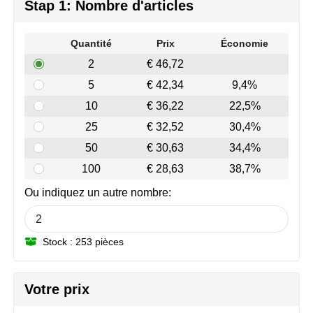
Join the pipe
Vêtements de sport
Stap 1: Nombre d'articles
Kambukka
Sacs
Quantité
Prix
Économie
2
€ 46,72
Lipton
Sécurité, voiture & vélo
5
€ 42,34
9,4%
MagLite
Loisirs, jeux & plein air
10
€ 36,22
22,5%
25
€ 32,52
30,4%
Marksman
Vêtements de travail
50
€ 30,63
34,4%
Marvin's
100
€ 28,63
38,7%
Ou indiquez un autre nombre:
Mentos
Mepal
Stock : 253 pièces
MiniMAX
Votre prix
Moleskine