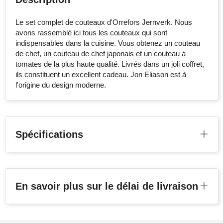
Stanley
Le set complet de couteaux d'Orrefors Jernverk. Nous
avons rassemblé ici tous les couteaux qui sont
Stilolinea
indispensables dans la cuisine. Vous obtenez un couteau
de chef, un couteau de chef japonais et un couteau à
STORMaxi
tomates de la plus haute qualité. Livrés dans un joli coffret,
ils constituent un excellent cadeau. Jon Eliason est à
Swiss Peak
l'origine du design moderne.
TACX
The One Towelling
Spécifications
Victorinox
Vinga
En savoir plus sur le délai de livraison
Waterman