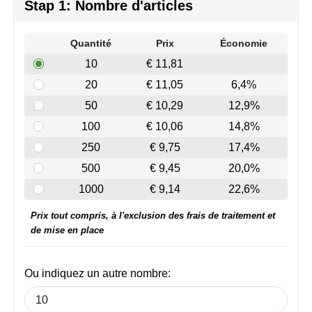
Join the pipe
Vêtements de sport
Stap 1: Nombre d'articles
Kambukka
Sacs
Quantité
Prix
Économie
10
€ 11,81
Lipton
Sécurité, voiture & vélo
20
€ 11,05
6,4%
MagLite
Loisirs, jeux & plein air
50
€ 10,29
12,9%
100
€ 10,06
14,8%
Marksman
Vêtements de travail
250
€ 9,75
17,4%
Marvin's
500
€ 9,45
20,0%
1000
€ 9,14
22,6%
Mentos
Prix tout compris, à l'exclusion des frais de traitement et
Mepal
de mise en place
MiniMAX
Ou indiquez un autre nombre:
Moleskine