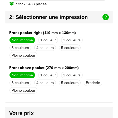
Stock : 433 pièces
NoStress
2: Sélectionner une impression
Ocean Bottle
Orrefors
Front pocket right (110 mm x 130mm)
Non imprimé
1
2
Parker pennen
3
4
5
Peekay
Pleine couleur
Philips
Front above pocket (270 mm x 200mm)
Non imprimé
1
2
Retulp
3
4
5
Broderie
Senator
Pleine couleur
Skross
Front below pocket (110 mm x 380mm)
Non imprimé
1
2
Votre prix
Sophie Muval
3
4
5