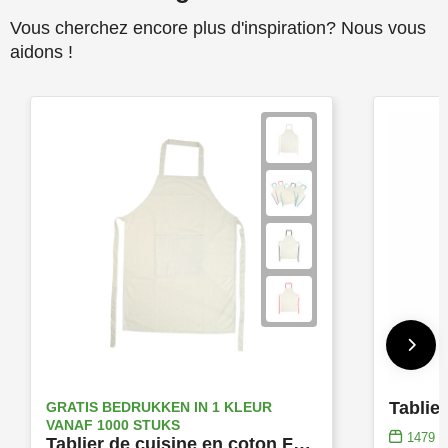
Vous cherchez encore plus d'inspiration? Nous vous
aidons !
Tablie
GRATIS BEDRUKKEN IN 1 KLEUR
VANAF 1000 STUKS
1479
e
Tablier de cuisine en coton Fairtrade avec de longues poignées