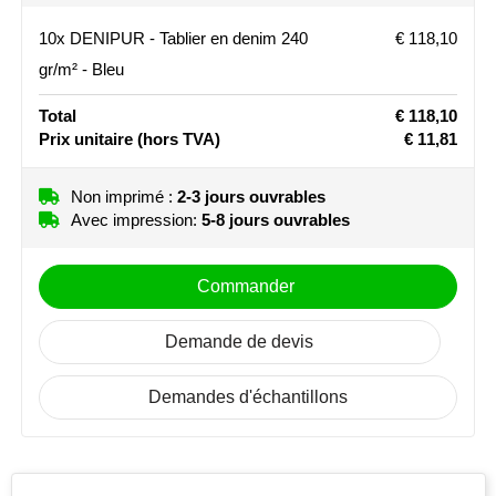
Stanley
Pleine couleur
10x DENIPUR - Tablier en denim 240
€ 118,10
gr/m² - Bleu
Stilolinea
Box (180 mm x 140mm)
Non imprimé
1
2
Total
€ 118,10
STORMaxi
Prix unitaire
(hors TVA)
€ 11,81
3
4
Pleine couleur
Swiss Peak
Non imprimé :
2-3 jours ouvrables
Front pocket left (110 mm x 130mm)
Avec impression:
5-8 jours ouvrables
Non imprimé
1
2
TACX
3
4
5
The One Towelling
Commander
Pleine couleur
Victorinox
Demande de devis
Vinga
Demandes d'échantillons
Waterman