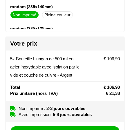
rondom (235x140mm)
Stanley
Non imprimé
Pleine couleur
Stilolinea
rondom (235x125mm)
STORMaxi
Non imprimé
Graver
Votre prix
Swiss Peak
dop (diameter: 40mm)
Non imprimé
Graver
5x Bouteille Ljungan de 500 ml en
€ 106,90
TACX
acier inoxydable avec isolation par le
voorzijde (25x110mm)
The One Towelling
vide et couche de cuivre - Argent
Non imprimé
Graver
Total
€ 106,90
Victorinox
Prix unitaire
(hors TVA)
€ 21,38
Vinga
Non imprimé :
2-3 jours ouvrables
Avec impression:
5-8 jours ouvrables
Waterman