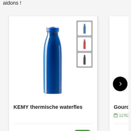
aidons !
KEMY thermische waterfles
Gourde
11753