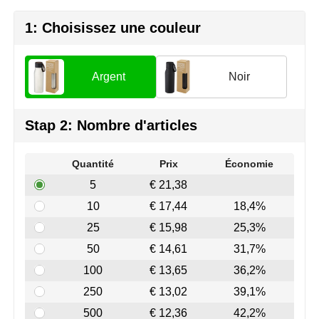
Join the pipe
Vêtements de sport
1: Choisissez une couleur
Kambukka
Sacs
Lipton
Sécurité, voiture & vélo
Argent
Noir
MagLite
Loisirs, jeux & plein air
Stap 2: Nombre d'articles
Marksman
Vêtements de travail
Quantité
Prix
Économie
Marvin's
5
€ 21,38
Mentos
10
€ 17,44
18,4%
25
€ 15,98
25,3%
Mepal
50
€ 14,61
31,7%
MiniMAX
100
€ 13,65
36,2%
250
€ 13,02
39,1%
Moleskine
500
€ 12,36
42,2%