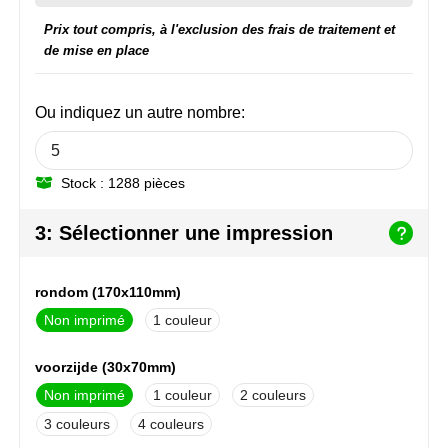
NoStress
Prix tout compris, à l'exclusion des frais de traitement et
de mise en place
Ocean Bottle
Orrefors
Ou indiquez un autre nombre:
Parker pennen
Stock : 1288 pièces
Peekay
3: Sélectionner une impression
Philips
Retulp
rondom (170x110mm)
Non imprimé
1
Senator
voorzijde (30x70mm)
Skross
Non imprimé
1
2
3
4
Sophie Muval