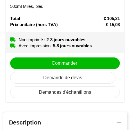
Arriere bas article (30 x 110 mm)
500ml Miles, bleu
Non imprimé
Graver
Total
€ 105,21
Prix unitaire
(hors TVA)
€ 15,03
recto article au milieu (30 x 110 mm)
Non imprimé
Graver
Non imprimé :
2-3 jours ouvrables
Avec impression:
5-8 jours ouvrables
dessus de l'article (50 x 50 mm)
Non imprimé
Pleine couleur
Commander
article (230 x 140 mm)
Non imprimé
Pleine couleur
Demande de devis
verso article centrée (25 x 80 mm)
Demandes d'échantillons
Non imprimé
1
2
3
4
5
Avant haut article (25 x 80 mm)
Description
Non imprimé
1
2