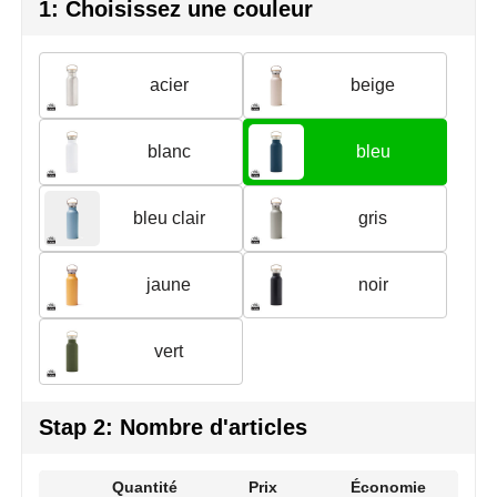
Join the pipe
Vêtements de sport
1: Choisissez une couleur
Kambukka
Sacs
acier
beige
Lipton
Sécurité, voiture & vélo
blanc
bleu
MagLite
Loisirs, jeux & plein air
Marksman
Vêtements de travail
bleu clair
gris
Marvin's
jaune
noir
Mentos
vert
Mepal
MiniMAX
Stap 2: Nombre d'articles
Moleskine
Quantité
Prix
Économie