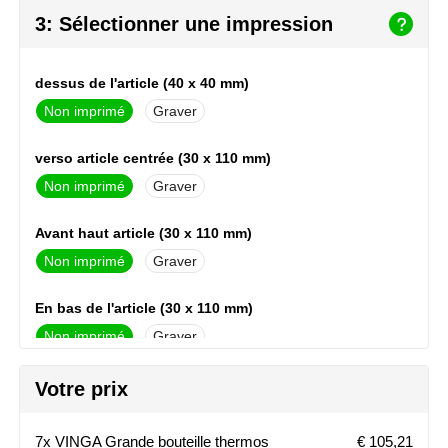
3: Sélectionner une impression
Stanley
Stilolinea
dessus de l'article (40 x 40 mm)
Non imprimé
Graver
STORMaxi
verso article centrée (30 x 110 mm)
Swiss Peak
Non imprimé
Graver
TACX
Avant haut article (30 x 110 mm)
The One Towelling
Non imprimé
Graver
Victorinox
En bas de l'article (30 x 110 mm)
Non imprimé
Graver
Vinga
Arriere haut article (30 x 110 mm)
Votre prix
Waterman
Non imprimé
Graver
7x VINGA Grande bouteille thermos
€ 105,21