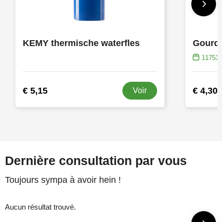
KEMY thermische waterfles
Gourde
11753
€ 5,15
€ 4,30
Voir
Dernière consultation par vous
Toujours sympa à avoir hein !
Aucun résultat trouvé.