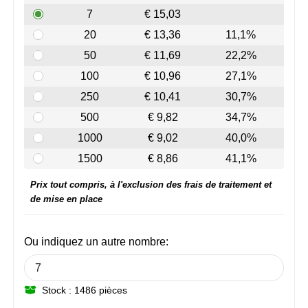
NoStress
7
€ 15,03
20
€ 13,36
11,1%
Ocean Bottle
50
€ 11,69
22,2%
Orrefors
100
€ 10,96
27,1%
250
€ 10,41
30,7%
Parker pennen
500
€ 9,82
34,7%
Peekay
1000
€ 9,02
40,0%
1500
€ 8,86
41,1%
Philips
Prix tout compris, à l'exclusion des frais de traitement et
de mise en place
Retulp
Senator
Ou indiquez un autre nombre:
Skross
Stock : 1486 pièces
Sophie Muval