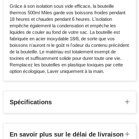
Grâce à son isolation sous vide efficace, la bouteille
3
4
5
thermos 500ml Miles garde vos boissons froides pendant
18 heures et chaudes pendant 6 heures. L'isolation
En bas de l'article (25 x 80 mm)
empêche également la condensation et empêche les
Non imprimé
1
2
liquides de couler au fond de votre sac. La bouteille est
fabriquée en acier inoxydable 18/8, de sorte que vos
3
4
5
boissons n'auront ni le goût ni l'odeur du contenu précédent
de la bouteille. Le matériau est totalement exempt de
Arriere haut article (25 x 80 mm)
toxines et suffisamment solide pour durer toute une vie.
Non imprimé
1
2
Remplacez les bouteilles en plastique toxiques par cette
option écologique. Laver uniquement à la main.
3
4
5
Arriere bas article (25 x 80 mm)
Non imprimé
1
2
Spécifications
3
4
5
recto article au milieu (25 x 80 mm)
Non imprimé
1
2
En savoir plus sur le délai de livraison
3
4
5