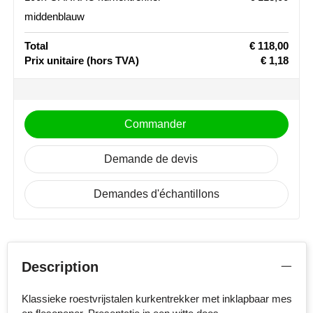
middenblauw
Stanley
Total
€ 118,00
Stilolinea
Prix unitaire
(hors TVA)
€ 1,18
STORMaxi
Swiss Peak
Commander
TACX
Demande de devis
The One Towelling
Demandes d'échantillons
Victorinox
Vinga
Description
Waterman
Klassieke roestvrijstalen kurkentrekker met inklapbaar mes