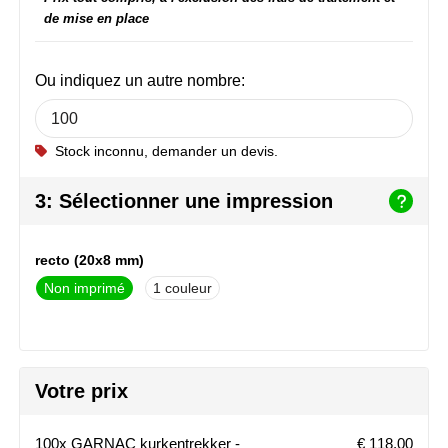
NoStress
de mise en place
Ocean Bottle
Ou indiquez un autre nombre:
Orrefors
Stock inconnu, demander un devis.
Parker pennen
3: Sélectionner une impression
Peekay
Philips
recto (20x8 mm)
Non imprimé
1
Retulp
Senator
Skross
Votre prix
Sophie Muval
100x GARNAC kurkentrekker -
€ 118,00