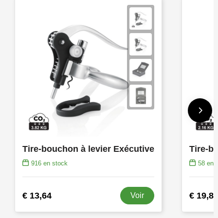
Tire-bouchon à levier Exécutive
916
en stock
58
en s
€ 13,64
€ 19,8
Voir