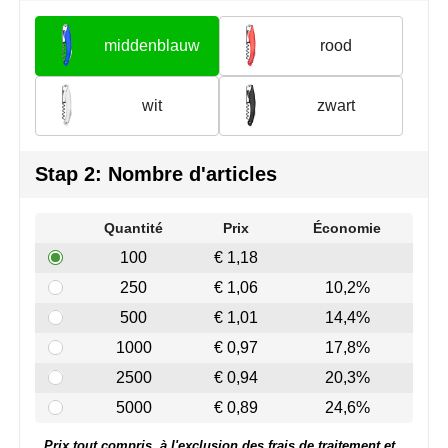
Join the pipe
Vêtements de sport
middenblauw
rood
Kambukka
Sacs
Lipton
Sécurité, voiture & vélo
wit
zwart
MagLite
Loisirs, jeux & plein air
Stap 2: Nombre d'articles
Marksman
Vêtements de travail
Quantité
Prix
Économie
Marvin's
100
€ 1,18
Mentos
250
€ 1,06
10,2%
500
€ 1,01
14,4%
Mepal
1000
€ 0,97
17,8%
MiniMAX
2500
€ 0,94
20,3%
5000
€ 0,89
24,6%
Moleskine
Prix tout compris, à l'exclusion des frais de traitement et