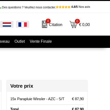
4.8/5
Nos avis
Des questions ? Veuillez nous contacter.
0
0
€ 0,00
Citation
uveau
Outlet
Vente Finale
Votre prix
15x Parapluie Winsler - AZC - S/T
€ 87,90
Total
€ 87,90