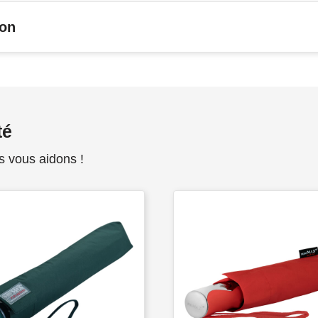
son
té
s vous aidons !