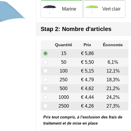
Marine
Vert clair
Stap 2: Nombre d'articles
Quantité
Prix
Économie
15
€ 5,86
50
€ 5,50
6,1%
100
€ 5,15
12,1%
250
€ 4,79
18,3%
500
€ 4,62
21,2%
1000
€ 4,44
24,2%
2500
€ 4,26
27,3%
Prix tout compris, à l'exclusion des frais de
traitement et de mise en place