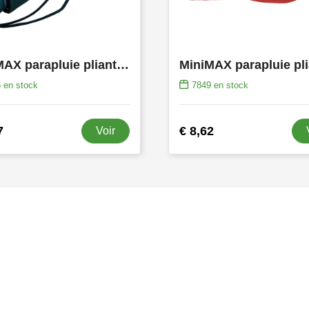
MiniMAX parapluie pliant, autom., résistant au vent
6
en stock
7849
en stock
7
€ 8,62
Voir
s