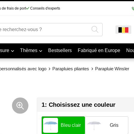
 de frais de port
Conseils d'experts
sure
Thèmes
Bestsellers
Fabriqué en Europe
No
personnalisés avec logo
Parapluies pliantes
Parapluie Winsler
1: Choisissez une couleur
Bleu clair
Gris