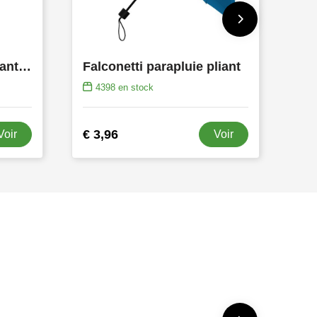
MiniMAX parapluie pliant, ouvert./ferm. autom.
Falconetti parapluie pliant
4398
en stock
€ 3,96
Voir
Voir