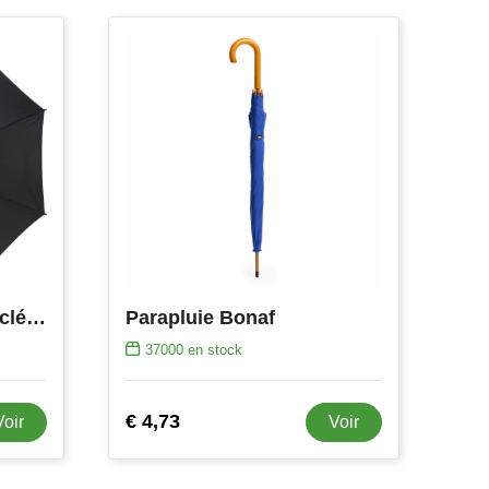
Parapluie Barry | Recyclé | Automatique
Parapluie Bonaf
37000
en stock
€ 4,73
Voir
Voir