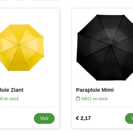
luie Ziant
Parapluie Mimi
00
en stock
24611
en stock
€ 2,17
Voir