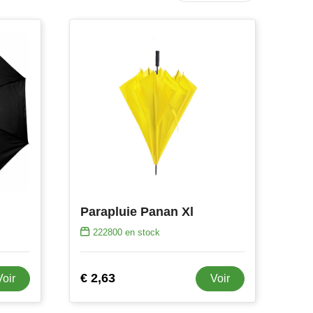
Parapluie Panan Xl
222800
en stock
€ 2,63
Voir
Voir