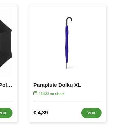
Parapluie Melisande | Polyester 210T | Auto-ouverture | 23 pouces
Parapluie Dolku XL
41800
en stock
€ 4,39
Voir
Voir