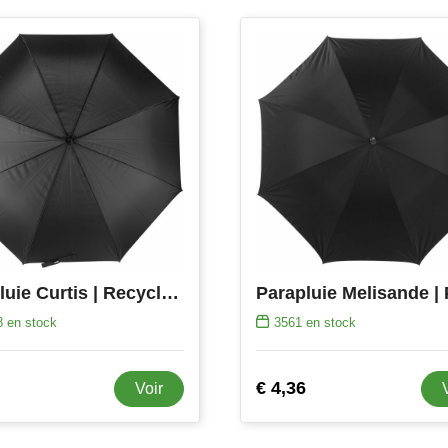
Parapluie Curtis | Recyclé | Automatique | 27 pouces
8
en stock
3561
en stock
€ 4,36
Voir