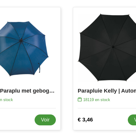
LYSE Paraplu met gebogen houten steel en handvat
n stock
18119
en stock
€ 3,46
Voir