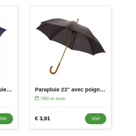
BusinessClass parapluie 23 inch
Parapluie 23" avec poignée et mât en bois Jova
7050
en stock
€ 3,91
Voir
Voir