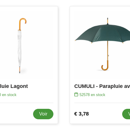
luie Lagont
0
en stock
52578
en stock
€ 3,78
Voir