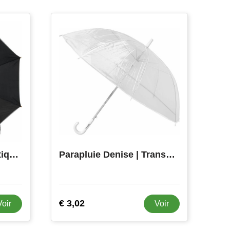
Parapluie golf automatique Carice
Parapluie Denise | Transparent | 21 pouces
€ 3,02
Voir
Voir