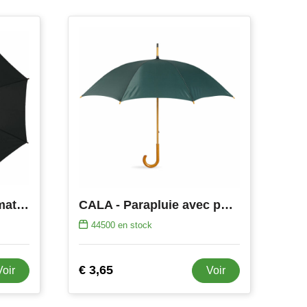
Parapluie Kelly | Automatique
CALA - Parapluie avec poignée en bois
44500
en stock
€ 3,65
Voir
Voir