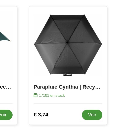
CUMULI - Parapluie avec poignée en bois
Parapluie Cynthia | Recyclé
17101
en stock
€ 3,74
Voir
Voir