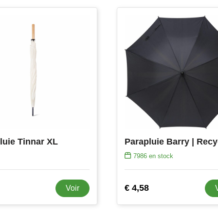
luie Tinnar XL
7986
en stock
€ 4,58
Voir