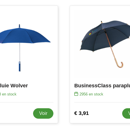
luie Wolver
8
en stock
2956
en stock
€ 3,91
Voir