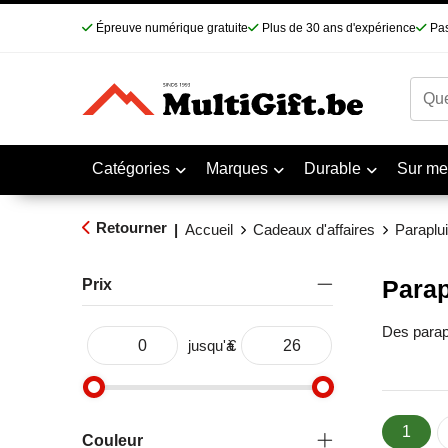
Épreuve numérique gratuite
Plus de 30 ans d'expérience
Pas
Catégories
Marques
Durable
Sur me
Retourner
|
Accueil
Cadeaux d'affaires
Paraplu
Parap
Prix
Des parapl
jusqu'à
€
1
Couleur