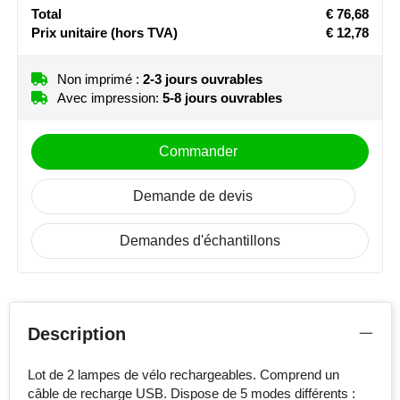
Total
€ 76,68
Stanley
Prix unitaire
(hors TVA)
€ 12,78
Stilolinea
Non imprimé :
2-3 jours ouvrables
Avec impression:
5-8 jours ouvrables
STORMaxi
Swiss Peak
Commander
TACX
Demande de devis
The One Towelling
Demandes d'échantillons
Victorinox
Vinga
Description
Waterman
Lot de 2 lampes de vélo rechargeables. Comprend un
câble de recharge USB. Dispose de 5 modes différents :