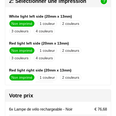
2: Sélectionner une impression
NoStress
Ocean Bottle
White light left side (20mm x 13mm)
Non imprimé
1
2
Orrefors
3
4
Parker pennen
Red light left side (20mm x 13mm)
Non imprimé
1
2
Peekay
3
4
Philips
Red light right side (20mm x 13mm)
Retulp
Non imprimé
1
2
3
4
Senator
Votre prix
White light right side (20mm x 13mm)
Skross
Non imprimé
1
2
6x Lampe de vélo rechargeable - Noir
€ 76,68
Sophie Muval
3
4