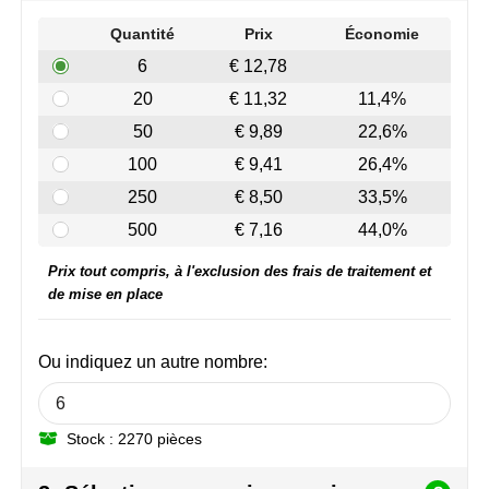
Join the pipe
Vêtements de sport
Quantité
Prix
Économie
Kambukka
Sacs
6
€ 12,78
20
€ 11,32
11,4%
Lipton
Sécurité, voiture & vélo
50
€ 9,89
22,6%
MagLite
Loisirs, jeux & plein air
100
€ 9,41
26,4%
250
€ 8,50
33,5%
Marksman
Vêtements de travail
500
€ 7,16
44,0%
Marvin's
Prix tout compris, à l'exclusion des frais de traitement et
de mise en place
Mentos
Mepal
Ou indiquez un autre nombre:
MiniMAX
Stock : 2270 pièces
Moleskine