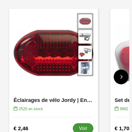
Éclairages de vélo Jordy | Ensemble | LED
2520
en stock
9992
e
€ 2,46
€ 1,70
Voir