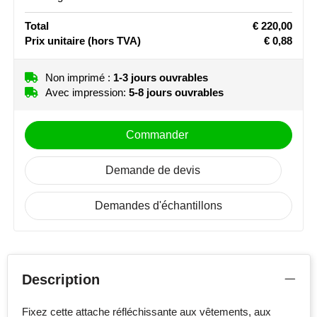
Stanley
Total
€ 220,00
Prix unitaire
(hors TVA)
€ 0,88
Stilolinea
Non imprimé :
1-3 jours ouvrables
STORMaxi
Avec impression:
5-8 jours ouvrables
Swiss Peak
Commander
TACX
Demande de devis
The One Towelling
Demandes d'échantillons
Victorinox
Vinga
Description
Waterman
Fixez cette attache réfléchissante aux vêtements, aux