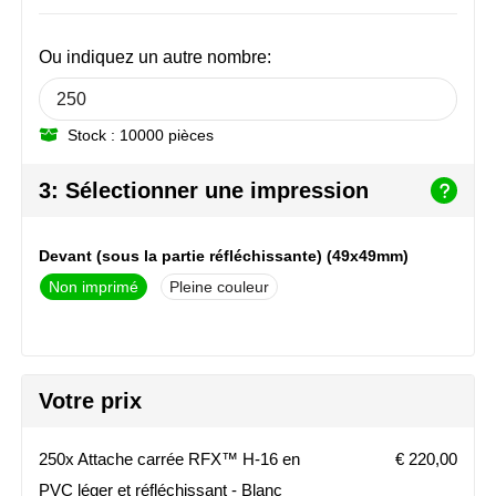
NoStress
Ou indiquez un autre nombre:
Ocean Bottle
Orrefors
Stock : 10000 pièces
Parker pennen
3: Sélectionner une impression
Peekay
Devant (sous la partie réfléchissante) (49x49mm)
Philips
Non imprimé
Pleine couleur
Retulp
Senator
Votre prix
Skross
250x Attache carrée RFX™ H-16 en
€ 220,00
Sophie Muval
PVC léger et réfléchissant - Blanc