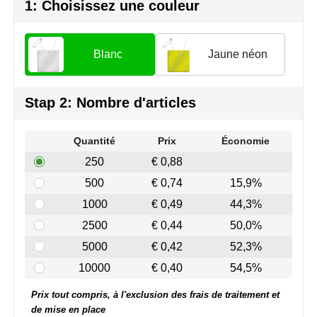
Join the pipe
Vêtements de sport
1: Choisissez une couleur
Kambukka
Sacs
Blanc
Jaune néon
Lipton
Sécurité, voiture & vélo
MagLite
Loisirs, jeux & plein air
Stap 2: Nombre d'articles
Marksman
Vêtements de travail
Quantité
Prix
Économie
250
€ 0,88
Marvin's
500
€ 0,74
15,9%
Mentos
1000
€ 0,49
44,3%
2500
€ 0,44
50,0%
Mepal
5000
€ 0,42
52,3%
MiniMAX
10000
€ 0,40
54,5%
Prix tout compris, à l'exclusion des frais de traitement et
Moleskine
de mise en place