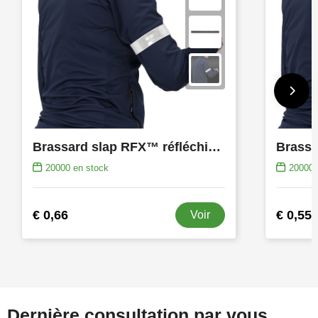
Brassard slap RFX™ réfléchissant de 38 cm en PVC
20000
en stock
20000
€ 0,66
€ 0,55
Voir
Dernière consultation par vous