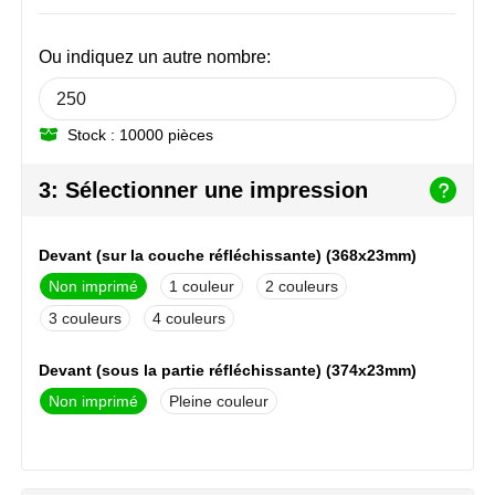
NoStress
Ou indiquez un autre nombre:
Ocean Bottle
Orrefors
Stock : 10000 pièces
Parker pennen
3: Sélectionner une impression
Peekay
Devant (sur la couche réfléchissante) (368x23mm)
Philips
Non imprimé
1
2
3
4
Retulp
Devant (sous la partie réfléchissante) (374x23mm)
Senator
Non imprimé
Pleine couleur
Skross
Sophie Muval