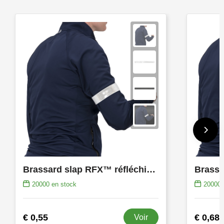
Brassard slap RFX™ réfléchissant de 34 cm en PVC
20000
en stock
20000
€ 0,55
€ 0,68
Voir