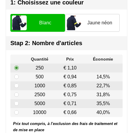
Join the pipe
Vêtements de sport
1: Choisissez une couleur
Kambukka
Sacs
Blanc
Jaune néon
Lipton
Sécurité, voiture & vélo
MagLite
Loisirs, jeux & plein air
Stap 2: Nombre d'articles
Marksman
Vêtements de travail
Quantité
Prix
Économie
250
€ 1,10
Marvin's
500
€ 0,94
14,5%
Mentos
1000
€ 0,85
22,7%
2500
€ 0,75
31,8%
Mepal
5000
€ 0,71
35,5%
MiniMAX
10000
€ 0,66
40,0%
Prix tout compris, à l'exclusion des frais de traitement et
Moleskine
de mise en place