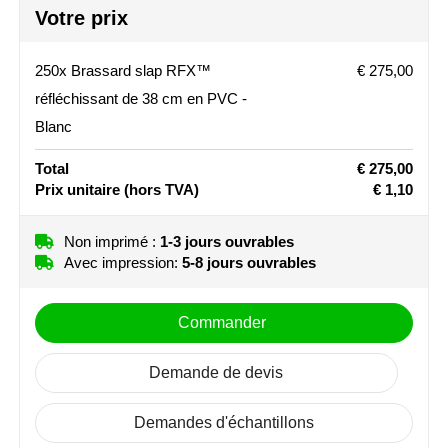
Votre prix
Stanley
250x Brassard slap RFX™
€ 275,00
Stilolinea
réfléchissant de 38 cm en PVC -
STORMaxi
Blanc
Swiss Peak
Total
€ 275,00
Prix unitaire
(hors TVA)
€ 1,10
TACX
Non imprimé :
1-3 jours ouvrables
The One Towelling
Avec impression:
5-8 jours ouvrables
Victorinox
Commander
Vinga
Demande de devis
Waterman
Demandes d'échantillons