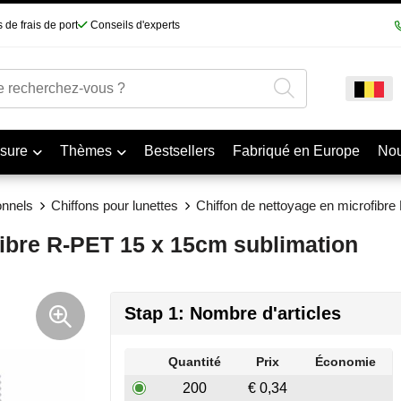
 de frais de port
Conseils d'experts
sure
Thèmes
Bestsellers
Fabriqué en Europe
No
onnels
Chiffons pour lunettes
Chiffon de nettoyage en microfibr
fibre R-PET 15 x 15cm sublimation
Stap 1: Nombre d'articles
Quantité
Prix
Économie
200
€ 0,34