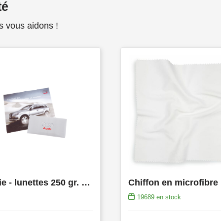
té
s vous aidons !
Essuie - lunettes 250 gr. en étui
Chiffon en microfibre
19689
en stock