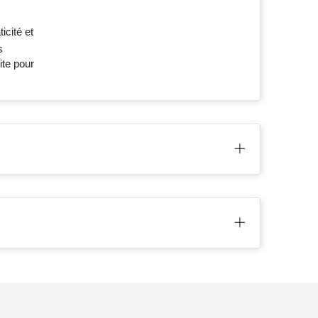
icité et
s
ite pour