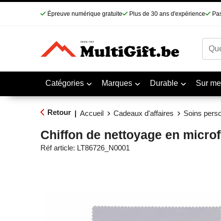
Épreuve numérique gratuite
Plus de 30 ans d'expérience
Pas
Catégories
Marques
Durable
Sur me
Retour
|
Accueil
Cadeaux d'affaires
Soins pers
Chiffon de nettoyage en micro
Réf article:
LT86726_N0001