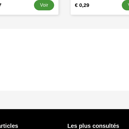
7
€ 0,29
Voir
s
rticles
Les plus consultés