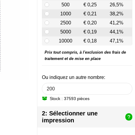
500
€ 0,25
26,5%
1000
€ 0,21
38,2%
2500
€ 0,20
41,2%
5000
€ 0,19
44,1%
10000
€ 0,18
47,1%
Prix tout compris, à l'exclusion des frais de
traitement et de mise en place
Ou indiquez un autre nombre:
Stock : 37593 pièces
2: Sélectionner une
impression